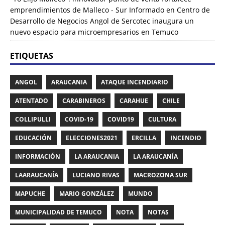
emprendimientos de Malleco - Sur Informado
en
Centro de
Desarrollo de Negocios Angol de Sercotec inaugura un
nuevo espacio para microempresarios en Temuco
ETIQUETAS
ANGOL
ARAUCANIA
ATAQUE INCENDIARIO
ATENTADO
CARABINEROS
CARAHUE
CHILE
COLLIPULLI
COVID-19
COVID19
CULTURA
EDUCACIÓN
ELECCIONES2021
ERCILLA
INCENDIO
INFORMACIÓN
LA ARAUCANIA
LA ARAUCANÍA
LAARAUCANÍA
LUCIANO RIVAS
MACROZONA SUR
MAPUCHE
MARIO GONZÁLEZ
MUNDO
MUNICIPALIDAD DE TEMUCO
NOTA
NOTAS