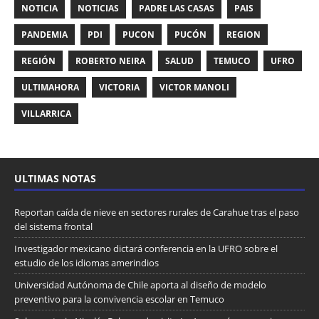
NOTICIA
NOTICIAS
PADRE LAS CASAS
PAIS
PANDEMIA
PDI
PUCON
PUCÓN
REGION
REGIÓN
ROBERTO NEIRA
SALUD
TEMUCO
UFRO
ULTIMAHORA
VICTORIA
VICTOR MANOLI
VILLARRICA
ULTIMAS NOTAS
Reportan caída de nieve en sectores rurales de Carahue tras el paso
del sistema frontal
Investigador mexicano dictará conferencia en la UFRO sobre el
estudio de los idiomas amerindios
Universidad Autónoma de Chile aporta al diseño de modelo
preventivo para la convivencia escolar en Temuco