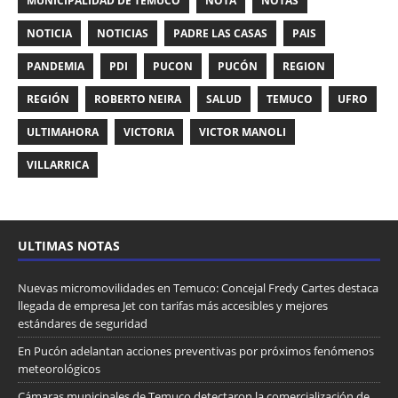
MUNICIPALIDAD DE TEMUCO
NOTA
NOTAS
NOTICIA
NOTICIAS
PADRE LAS CASAS
PAIS
PANDEMIA
PDI
PUCON
PUCÓN
REGION
REGIÓN
ROBERTO NEIRA
SALUD
TEMUCO
UFRO
ULTIMAHORA
VICTORIA
VICTOR MANOLI
VILLARRICA
ULTIMAS NOTAS
Nuevas micromovilidades en Temuco: Concejal Fredy Cartes destaca
llegada de empresa Jet con tarifas más accesibles y mejores
estándares de seguridad
En Pucón adelantan acciones preventivas por próximos fenómenos
meteorológicos
Cámaras municipales de Temuco detectaron la comercialización de