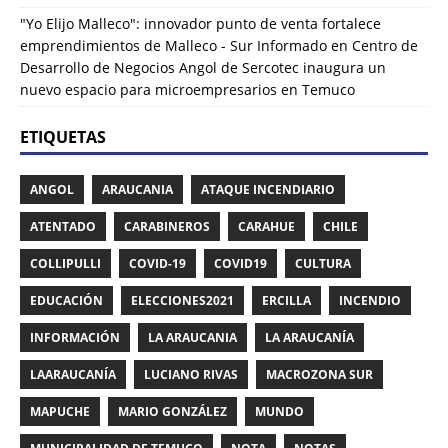
"Yo Elijo Malleco": innovador punto de venta fortalece
emprendimientos de Malleco - Sur Informado
en
Centro de
Desarrollo de Negocios Angol de Sercotec inaugura un
nuevo espacio para microempresarios en Temuco
ETIQUETAS
ANGOL
ARAUCANIA
ATAQUE INCENDIARIO
ATENTADO
CARABINEROS
CARAHUE
CHILE
COLLIPULLI
COVID-19
COVID19
CULTURA
EDUCACIÓN
ELECCIONES2021
ERCILLA
INCENDIO
INFORMACIÓN
LA ARAUCANIA
LA ARAUCANÍA
LAARAUCANÍA
LUCIANO RIVAS
MACROZONA SUR
MAPUCHE
MARIO GONZÁLEZ
MUNDO