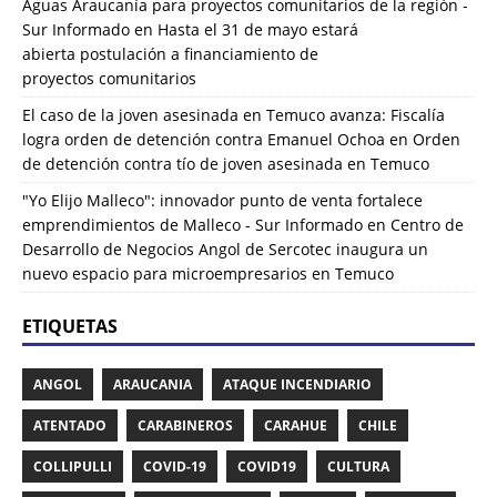
Aguas Araucanía para proyectos comunitarios de la región -
Sur Informado
en
Hasta el 31 de mayo estará
abierta postulación a financiamiento de
proyectos comunitarios
El caso de la joven asesinada en Temuco avanza: Fiscalía
logra orden de detención contra Emanuel Ochoa
en
Orden
de detención contra tío de joven asesinada en Temuco
"Yo Elijo Malleco": innovador punto de venta fortalece
emprendimientos de Malleco - Sur Informado
en
Centro de
Desarrollo de Negocios Angol de Sercotec inaugura un
nuevo espacio para microempresarios en Temuco
ETIQUETAS
ANGOL
ARAUCANIA
ATAQUE INCENDIARIO
ATENTADO
CARABINEROS
CARAHUE
CHILE
COLLIPULLI
COVID-19
COVID19
CULTURA