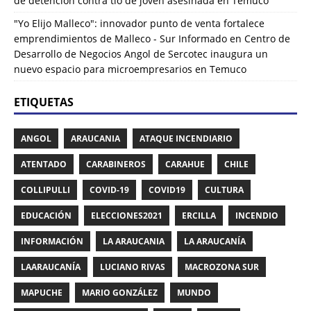
de detención contra tío de joven asesinada en Temuco
"Yo Elijo Malleco": innovador punto de venta fortalece
emprendimientos de Malleco - Sur Informado
en
Centro de
Desarrollo de Negocios Angol de Sercotec inaugura un
nuevo espacio para microempresarios en Temuco
ETIQUETAS
ANGOL
ARAUCANIA
ATAQUE INCENDIARIO
ATENTADO
CARABINEROS
CARAHUE
CHILE
COLLIPULLI
COVID-19
COVID19
CULTURA
EDUCACIÓN
ELECCIONES2021
ERCILLA
INCENDIO
INFORMACIÓN
LA ARAUCANIA
LA ARAUCANÍA
LAARAUCANÍA
LUCIANO RIVAS
MACROZONA SUR
MAPUCHE
MARIO GONZÁLEZ
MUNDO