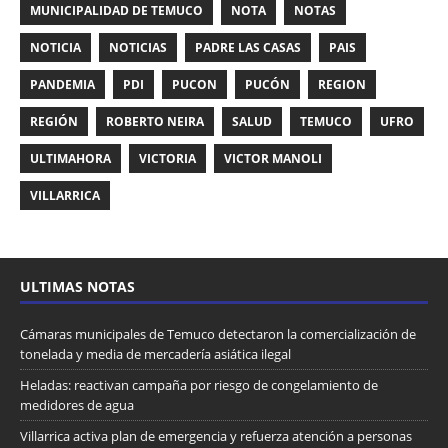
MUNICIPALIDAD DE TEMUCO
NOTA
NOTAS
NOTICIA
NOTICIAS
PADRE LAS CASAS
PAIS
PANDEMIA
PDI
PUCON
PUCÓN
REGION
REGIÓN
ROBERTO NEIRA
SALUD
TEMUCO
UFRO
ULTIMAHORA
VICTORIA
VICTOR MANOLI
VILLARRICA
ULTIMAS NOTAS
Cámaras municipales de Temuco detectaron la comercialización de
tonelada y media de mercadería asiática ilegal
Heladas: reactivan campaña por riesgo de congelamiento de
medidores de agua
Villarrica activa plan de emergencia y refuerza atención a personas