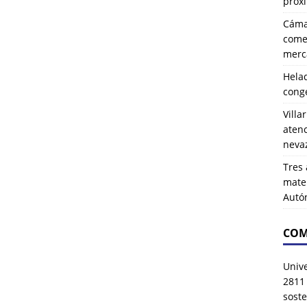
próx
Cáma
comer
merca
Hela
cong
Villa
atenc
neva
Tres 
mater
Autó
COM
Univ
2811
soste