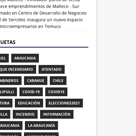
alece emprendimientos de Malleco - Sur
rmado
en
Centro de Desarrollo de Negocios
l de Sercotec inaugura un nuevo espacio
 microempresarios en Temuco
QUETAS
GOL
ARAUCANIA
QUE INCENDIARIO
ATENTADO
ABINEROS
CARAHUE
CHILE
LIPULLI
COVID-19
COVID19
TURA
EDUCACIÓN
ELECCIONES2021
ILLA
INCENDIO
INFORMACIÓN
ARAUCANIA
LA ARAUCANÍA