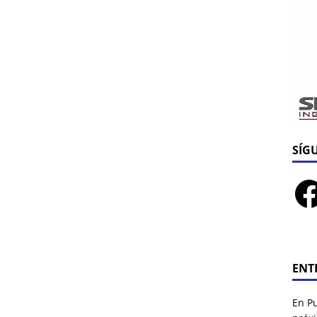
SÍG
ENT
En P