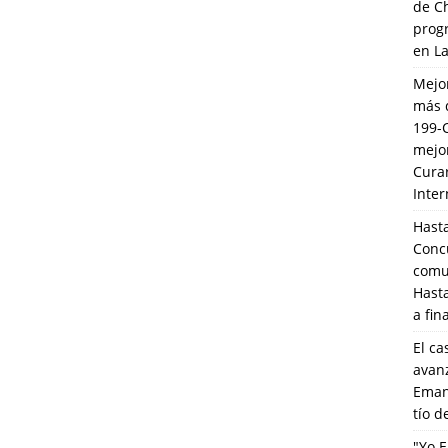
de C
prog
en L
Mejo
más 
199-
mejo
Cura
Inte
Hasta
Conc
comun
Hasta
a fin
El ca
avanz
Eman
tío 
"Yo E