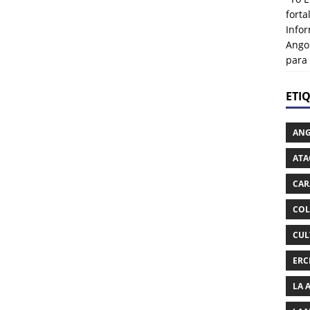
fort
Info
Ango
para
ETI
AN
ATA
CAR
COL
CUL
ERC
LA 