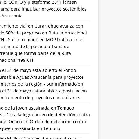
hile, CORFO y plataforma 2811 lanzan
rama para impulsar proyectos sostenibles
a Araucanía
ramiento vial en Curarrehue avanza con
de 50% de progreso en Ruta Internacional
CH - Sur Informado
en
MOP trabaja en el
ramiento de la pasada urbana de
rrehue que forma parte de la Ruta
rnacional 199-CH
 el 31 de mayo está abierto el Fondo
ursable Aguas Araucanía para proyectos
itarios de la región - Sur Informado
en
 el 31 de mayo estará abierta postulación
anciamiento de proyectos comunitarios
so de la joven asesinada en Temuco
a: Fiscalía logra orden de detención contra
uel Ochoa
en
Orden de detención contra
de joven asesinada en Temuco
lijo Malleco": innovador punto de venta