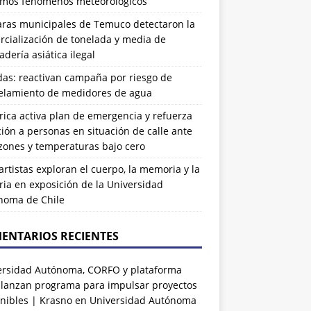
imos fenómenos meteorológicos
ras municipales de Temuco detectaron la
cialización de tonelada y media de
dería asiática ilegal
das: reactivan campaña por riesgo de
elamiento de medidores de agua
rrica activa plan de emergencia y refuerza
ión a personas en situación de calle ante
zones y temperaturas bajo cero
artistas exploran el cuerpo, la memoria y la
ia en exposición de la Universidad
noma de Chile
ENTARIOS RECIENTES
ersidad Autónoma, CORFO y plataforma
 lanzan programa para impulsar proyectos
nibles | Krasno
en
Universidad Autónoma