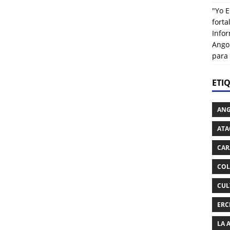
"Yo E
fort
Info
Ango
para
ETI
AN
ATA
CAR
COL
CUL
ERC
LA 