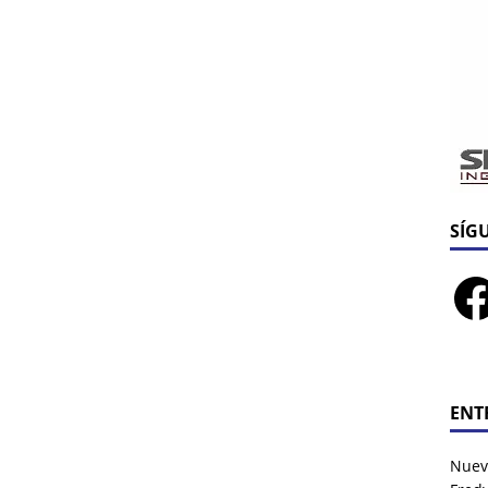
SÍG
ENT
Nuev