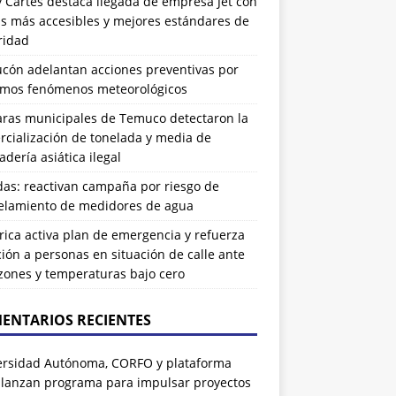
 Cartes destaca llegada de empresa Jet con
as más accesibles y mejores estándares de
ridad
ucón adelantan acciones preventivas por
imos fenómenos meteorológicos
ras municipales de Temuco detectaron la
cialización de tonelada y media de
dería asiática ilegal
das: reactivan campaña por riesgo de
elamiento de medidores de agua
rrica activa plan de emergencia y refuerza
ión a personas en situación de calle ante
zones y temperaturas bajo cero
ENTARIOS RECIENTES
ersidad Autónoma, CORFO y plataforma
 lanzan programa para impulsar proyectos