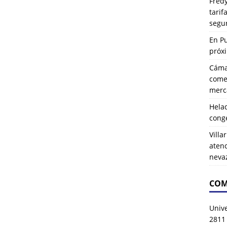
Fredy
tarif
segu
En P
próx
Cáma
comer
merca
Hela
cong
Villa
atenc
neva
COM
Univ
2811