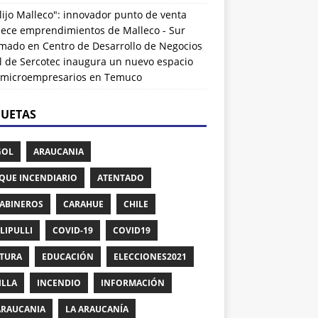
lijo Malleco": innovador punto de venta
alece emprendimientos de Malleco - Sur
rmado
en
Centro de Desarrollo de Negocios
l de Sercotec inaugura un nuevo espacio
 microempresarios en Temuco
QUETAS
GOL
ARAUCANIA
QUE INCENDIARIO
ATENTADO
ABINEROS
CARAHUE
CHILE
LIPULLI
COVID-19
COVID19
TURA
EDUCACIÓN
ELECCIONES2021
ILLA
INCENDIO
INFORMACIÓN
ARAUCANIA
LA ARAUCANÍA