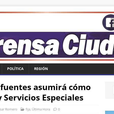
POLÍTICA
REGIÓN
ifuentes asumirá cómo
y Servicios Especiales
sar Romero
fija
,
Última Hora
0