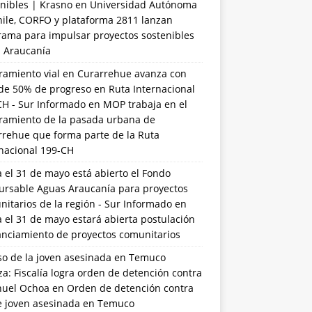
nibles | Krasno
en
Universidad Autónoma
hile, CORFO y plataforma 2811 lanzan
rama para impulsar proyectos sostenibles
a Araucanía
ramiento vial en Curarrehue avanza con
de 50% de progreso en Ruta Internacional
CH - Sur Informado
en
MOP trabaja en el
ramiento de la pasada urbana de
rrehue que forma parte de la Ruta
rnacional 199-CH
 el 31 de mayo está abierto el Fondo
ursable Aguas Araucanía para proyectos
itarios de la región - Sur Informado
en
 el 31 de mayo estará abierta postulación
anciamiento de proyectos comunitarios
so de la joven asesinada en Temuco
a: Fiscalía logra orden de detención contra
uel Ochoa
en
Orden de detención contra
de joven asesinada en Temuco