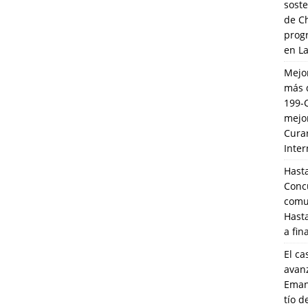
soste
de C
prog
en L
Mejo
más 
199-
mejo
Cura
Inte
Hasta
Conc
comun
Hasta
a fin
El ca
avanz
Eman
tío 