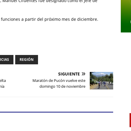
ía, Manuel Cifuentes fue designado como el jefe de
n funciones a partir del próximo mes de diciembre.
ICIAS
REGIÓN
SIGUIENTE
elta
Maratón de Pucón vuelve este
nía
domingo 10 de noviembre