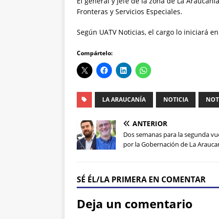
El general y jefe de la zona de La Araucan
Fronteras y Servicios Especiales.
Según UATV Noticias, el cargo lo iniciará e
Compártelo:
LA ARAUCANÍA
NOTICIA
NOT
ANTERIOR
Dos semanas para la segunda vu
por la Gobernación de La Arauca
SÉ ÉL/LA PRIMERA EN COMENTAR
Deja un comentario