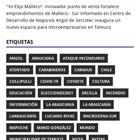
"Yo Elijo Malleco": innovador punto de venta fortalece
emprendimientos de Malleco - Sur Informado
en
Centro de
Desarrollo de Negocios Angol de Sercotec inaugura un
nuevo espacio para microempresarios en Temuco
ETIQUETAS
ANGOL
ARAUCANIA
ATAQUE INCENDIARIO
ATENTADO
CARABINEROS
CARAHUE
CHILE
COLLIPULLI
COVID-19
COVID19
CULTURA
EDUCACIÓN
ELECCIONES2021
ERCILLA
INCENDIO
INFORMACIÓN
LA ARAUCANIA
LA ARAUCANÍA
LAARAUCANÍA
LUCIANO RIVAS
MACROZONA SUR
MAPUCHE
MARIO GONZÁLEZ
MUNDO
MUNICIPALIDAD DE TEMUCO
NOTA
NOTAS