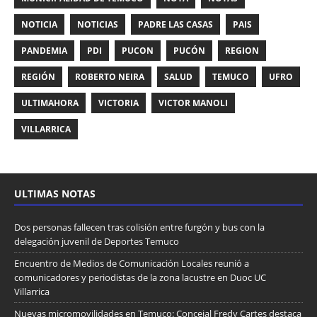
NOTICIA
NOTICIAS
PADRE LAS CASAS
PAIS
PANDEMIA
PDI
PUCON
PUCÓN
REGION
REGIÓN
ROBERTO NEIRA
SALUD
TEMUCO
UFRO
ULTIMAHORA
VICTORIA
VICTOR MANOLI
VILLARRICA
ULTIMAS NOTAS
Dos personas fallecen tras colisión entre furgón y bus con la
delegación juvenil de Deportes Temuco
Encuentro de Medios de Comunicación Locales reunió a
comunicadores y periodistas de la zona lacustre en Duoc UC
Villarrica
Nuevas micromovilidades en Temuco: Concejal Fredy Cartes destaca