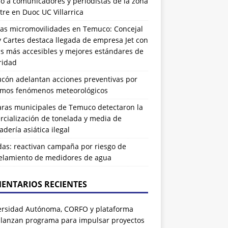
ó a comunicadores y periodistas de la zona
tre en Duoc UC Villarrica
as micromovilidades en Temuco: Concejal
 Cartes destaca llegada de empresa Jet con
as más accesibles y mejores estándares de
ridad
ucón adelantan acciones preventivas por
imos fenómenos meteorológicos
ras municipales de Temuco detectaron la
cialización de tonelada y media de
dería asiática ilegal
das: reactivan campaña por riesgo de
elamiento de medidores de agua
ENTARIOS RECIENTES
ersidad Autónoma, CORFO y plataforma
 lanzan programa para impulsar proyectos