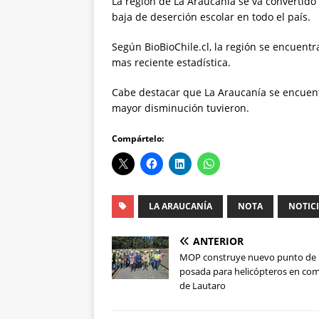
La región de La Araucanía se va convertido
baja de deserción escolar en todo el país.
Según BioBioChile.cl, la región se encuentr
mas reciente estadística.
Cabe destacar que La Araucanía se encuent
mayor disminución tuvieron.
Compártelo:
LA ARAUCANÍA
NOTA
NOTIC
ANTERIOR
MOP construye nuevo punto de
posada para helicópteros en co
de Lautaro