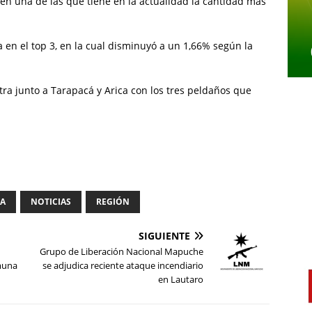
 en una de las que tiene en la actualidad la cantidad más
a en el top 3, en la cual disminuyó a un 1,66% según la
ra junto a Tarapacá y Arica con los tres peldaños que
IA
NOTICIAS
REGIÓN
SIGUIENTE
Grupo de Liberación Nacional Mapuche
muna
se adjudica reciente ataque incendiario
en Lautaro