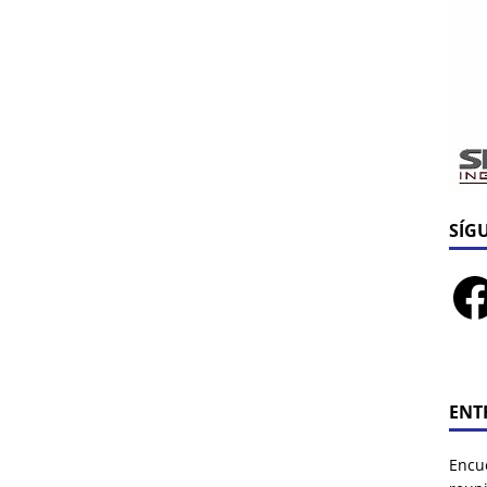
SÍG
ENT
Encu