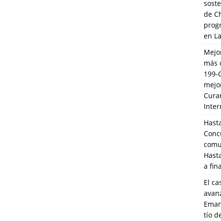
soste
de C
prog
en L
Mejo
más 
199-
mejo
Cura
Inte
Hasta
Conc
comun
Hasta
a fin
El ca
avanz
Eman
tío 