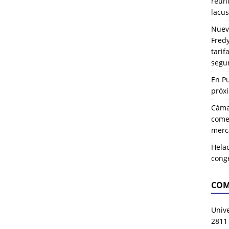
reuni
lacus
Nuev
Fredy
tarif
segu
En P
próx
Cáma
comer
merca
Hela
cong
COM
Univ
2811