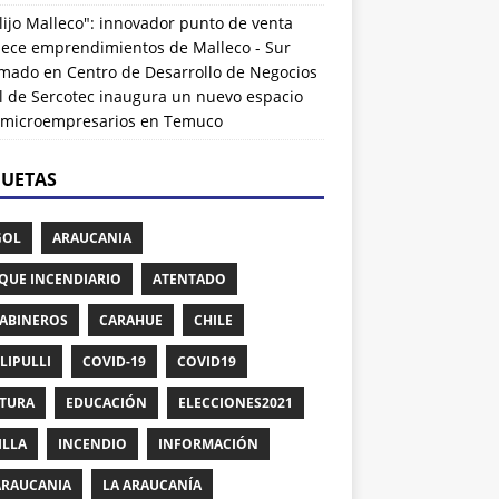
lijo Malleco": innovador punto de venta
alece emprendimientos de Malleco - Sur
rmado
en
Centro de Desarrollo de Negocios
l de Sercotec inaugura un nuevo espacio
 microempresarios en Temuco
QUETAS
GOL
ARAUCANIA
QUE INCENDIARIO
ATENTADO
ABINEROS
CARAHUE
CHILE
LIPULLI
COVID-19
COVID19
TURA
EDUCACIÓN
ELECCIONES2021
ILLA
INCENDIO
INFORMACIÓN
ARAUCANIA
LA ARAUCANÍA