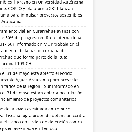
nibles | Krasno
en
Universidad Autónoma
hile, CORFO y plataforma 2811 lanzan
rama para impulsar proyectos sostenibles
a Araucanía
ramiento vial en Curarrehue avanza con
de 50% de progreso en Ruta Internacional
CH - Sur Informado
en
MOP trabaja en el
ramiento de la pasada urbana de
rrehue que forma parte de la Ruta
rnacional 199-CH
 el 31 de mayo está abierto el Fondo
ursable Aguas Araucanía para proyectos
itarios de la región - Sur Informado
en
 el 31 de mayo estará abierta postulación
anciamiento de proyectos comunitarios
so de la joven asesinada en Temuco
a: Fiscalía logra orden de detención contra
uel Ochoa
en
Orden de detención contra
de joven asesinada en Temuco