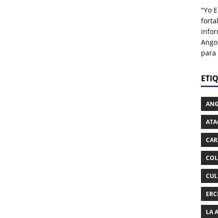
"Yo E
fort
Info
Ango
para
ETI
AN
ATA
CAR
COL
CUL
ERC
LA 