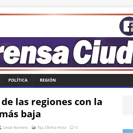
POLÍTICA
REGIÓN
de las regiones con la
 más baja
Cesar Romero
fija
,
Última Hora
0