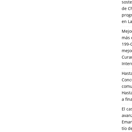
soste
de C
prog
en L
Mejo
más 
199-
mejo
Cura
Inte
Hasta
Conc
comun
Hasta
a fin
El ca
avanz
Eman
tío 