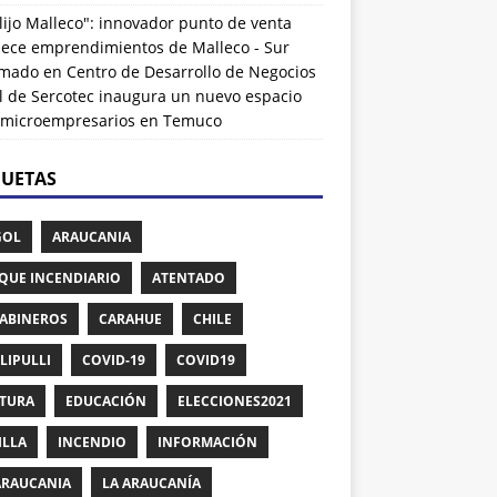
lijo Malleco": innovador punto de venta
alece emprendimientos de Malleco - Sur
rmado
en
Centro de Desarrollo de Negocios
l de Sercotec inaugura un nuevo espacio
 microempresarios en Temuco
QUETAS
GOL
ARAUCANIA
QUE INCENDIARIO
ATENTADO
ABINEROS
CARAHUE
CHILE
LIPULLI
COVID-19
COVID19
TURA
EDUCACIÓN
ELECCIONES2021
ILLA
INCENDIO
INFORMACIÓN
ARAUCANIA
LA ARAUCANÍA