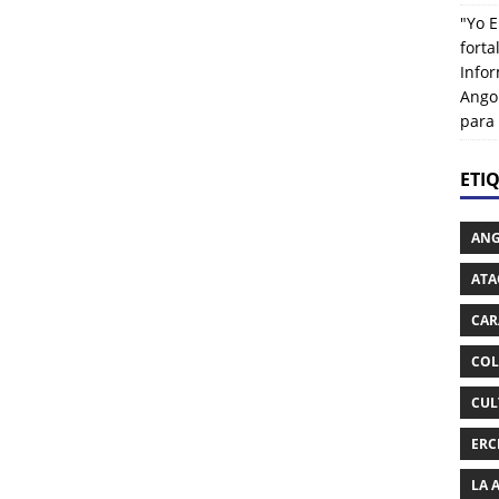
"Yo E
fort
Info
Ango
para
ETI
AN
ATA
CAR
COL
CUL
ERC
LA 