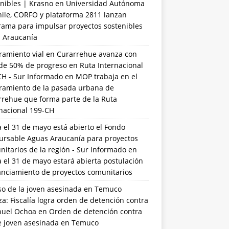
nibles | Krasno
en
Universidad Autónoma
hile, CORFO y plataforma 2811 lanzan
rama para impulsar proyectos sostenibles
a Araucanía
ramiento vial en Curarrehue avanza con
de 50% de progreso en Ruta Internacional
CH - Sur Informado
en
MOP trabaja en el
ramiento de la pasada urbana de
rrehue que forma parte de la Ruta
rnacional 199-CH
 el 31 de mayo está abierto el Fondo
ursable Aguas Araucanía para proyectos
itarios de la región - Sur Informado
en
 el 31 de mayo estará abierta postulación
anciamiento de proyectos comunitarios
so de la joven asesinada en Temuco
a: Fiscalía logra orden de detención contra
uel Ochoa
en
Orden de detención contra
de joven asesinada en Temuco