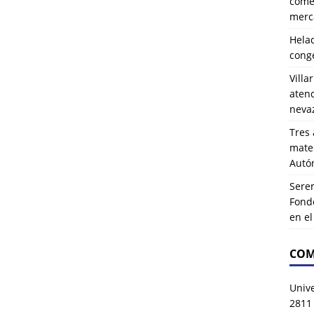
comer
merca
Hela
cong
Villa
atenc
neva
Tres 
mater
Autó
Serem
Fond
en e
COM
Univ
2811