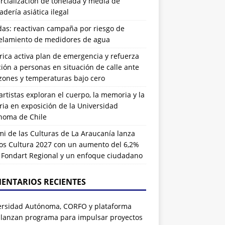
cialización de tonelada y media de
dería asiática ilegal
das: reactivan campaña por riesgo de
elamiento de medidores de agua
rrica activa plan de emergencia y refuerza
ión a personas en situación de calle ante
zones y temperaturas bajo cero
artistas exploran el cuerpo, la memoria y la
ia en exposición de la Universidad
noma de Chile
i de las Culturas de La Araucanía lanza
os Cultura 2027 con un aumento del 6,2%
l Fondart Regional y un enfoque ciudadano
ENTARIOS RECIENTES
ersidad Autónoma, CORFO y plataforma
 lanzan programa para impulsar proyectos