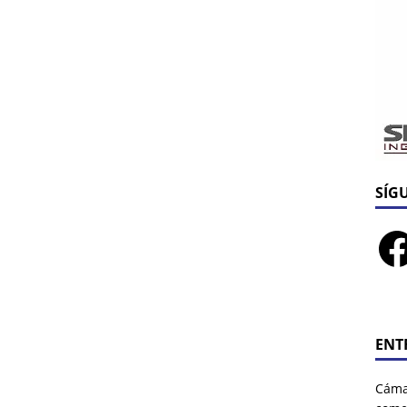
SÍG
ENT
Cáma