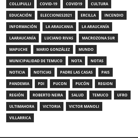
COLLIPULLI
COVID-19
COVID19
CULTURA
EDUCACIÓN
ELECCIONES2021
ERCILLA
INCENDIO
INFORMACIÓN
LA ARAUCANIA
LA ARAUCANÍA
LAARAUCANÍA
LUCIANO RIVAS
MACROZONA SUR
MAPUCHE
MARIO GONZÁLEZ
MUNDO
MUNICIPALIDAD DE TEMUCO
NOTA
NOTAS
NOTICIA
NOTICIAS
PADRE LAS CASAS
PAIS
PANDEMIA
PDI
PUCON
PUCÓN
REGION
REGIÓN
ROBERTO NEIRA
SALUD
TEMUCO
UFRO
ULTIMAHORA
VICTORIA
VICTOR MANOLI
VILLARRICA