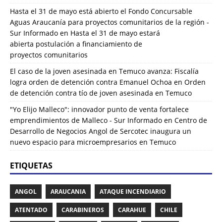
Hasta el 31 de mayo está abierto el Fondo Concursable
Aguas Araucanía para proyectos comunitarios de la región -
Sur Informado
en
Hasta el 31 de mayo estará
abierta postulación a financiamiento de
proyectos comunitarios
El caso de la joven asesinada en Temuco avanza: Fiscalía
logra orden de detención contra Emanuel Ochoa
en
Orden
de detención contra tío de joven asesinada en Temuco
"Yo Elijo Malleco": innovador punto de venta fortalece
emprendimientos de Malleco - Sur Informado
en
Centro de
Desarrollo de Negocios Angol de Sercotec inaugura un
nuevo espacio para microempresarios en Temuco
ETIQUETAS
ANGOL
ARAUCANIA
ATAQUE INCENDIARIO
ATENTADO
CARABINEROS
CARAHUE
CHILE