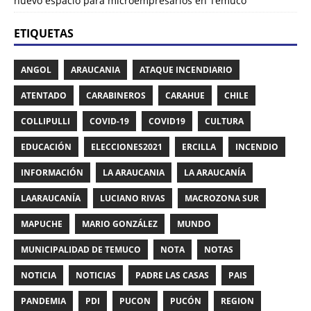
nuevo espacio para microempresarios en Temuco
ETIQUETAS
ANGOL
ARAUCANIA
ATAQUE INCENDIARIO
ATENTADO
CARABINEROS
CARAHUE
CHILE
COLLIPULLI
COVID-19
COVID19
CULTURA
EDUCACIÓN
ELECCIONES2021
ERCILLA
INCENDIO
INFORMACIÓN
LA ARAUCANIA
LA ARAUCANÍA
LAARAUCANÍA
LUCIANO RIVAS
MACROZONA SUR
MAPUCHE
MARIO GONZÁLEZ
MUNDO
MUNICIPALIDAD DE TEMUCO
NOTA
NOTAS
NOTICIA
NOTICIAS
PADRE LAS CASAS
PAIS
PANDEMIA
PDI
PUCON
PUCÓN
REGION