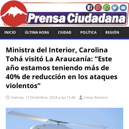
INICIO
ÚLTIMA HORA
CIUDAD
POLÍTICA
REGIÓN
Ministra del Interior, Carolina
Tohá visitó La Araucanía: “Este
año estamos teniendo más de
40% de reducción en los ataques
violentos”
Viernes, 13 Diciembre, 2024 a las 11:46
Cesar Romero