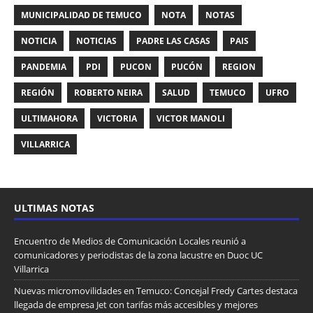
MUNICIPALIDAD DE TEMUCO
NOTA
NOTAS
NOTICIA
NOTICIAS
PADRE LAS CASAS
PAIS
PANDEMIA
PDI
PUCON
PUCÓN
REGION
REGIÓN
ROBERTO NEIRA
SALUD
TEMUCO
UFRO
ULTIMAHORA
VICTORIA
VICTOR MANOLI
VILLARRICA
ULTIMAS NOTAS
Encuentro de Medios de Comunicación Locales reunió a
comunicadores y periodistas de la zona lacustre en Duoc UC
Villarrica
Nuevas micromovilidades en Temuco: Concejal Fredy Cartes destaca
llegada de empresa Jet con tarifas más accesibles y mejores