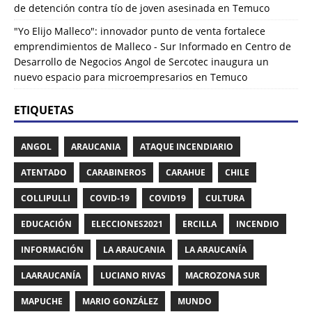
de detención contra tío de joven asesinada en Temuco
"Yo Elijo Malleco": innovador punto de venta fortalece
emprendimientos de Malleco - Sur Informado
en
Centro de
Desarrollo de Negocios Angol de Sercotec inaugura un
nuevo espacio para microempresarios en Temuco
ETIQUETAS
ANGOL
ARAUCANIA
ATAQUE INCENDIARIO
ATENTADO
CARABINEROS
CARAHUE
CHILE
COLLIPULLI
COVID-19
COVID19
CULTURA
EDUCACIÓN
ELECCIONES2021
ERCILLA
INCENDIO
INFORMACIÓN
LA ARAUCANIA
LA ARAUCANÍA
LAARAUCANÍA
LUCIANO RIVAS
MACROZONA SUR
MAPUCHE
MARIO GONZÁLEZ
MUNDO