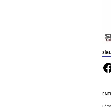
SÍG
ENT
Cáma