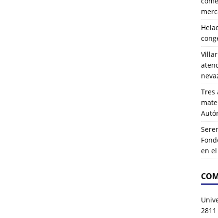
comer
merca
Hela
cong
Villa
atenc
neva
Tres 
mater
Autó
Serem
Fond
en e
COM
Univ
2811