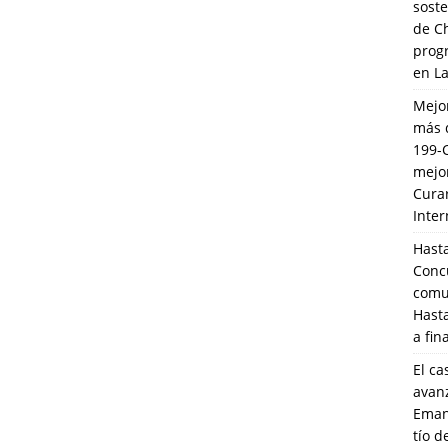
soste
de C
prog
en L
Mejo
más 
199-
mejo
Cura
Inte
Hasta
Conc
comun
Hasta
a fin
El ca
avanz
Eman
tío 