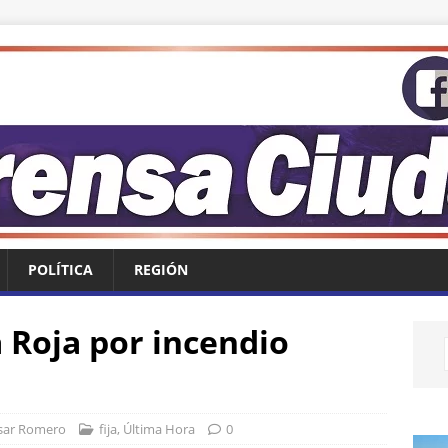
POLÍTICA
REGIÓN
 Roja por incendio
sar Romero
fija
,
Última Hora
0