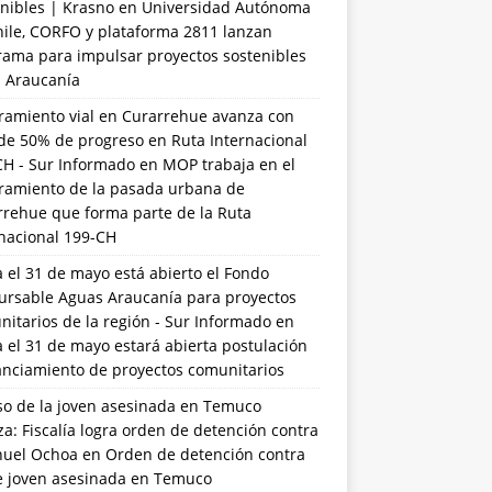
nibles | Krasno
en
Universidad Autónoma
hile, CORFO y plataforma 2811 lanzan
rama para impulsar proyectos sostenibles
a Araucanía
ramiento vial en Curarrehue avanza con
de 50% de progreso en Ruta Internacional
CH - Sur Informado
en
MOP trabaja en el
ramiento de la pasada urbana de
rrehue que forma parte de la Ruta
rnacional 199-CH
 el 31 de mayo está abierto el Fondo
ursable Aguas Araucanía para proyectos
itarios de la región - Sur Informado
en
 el 31 de mayo estará abierta postulación
anciamiento de proyectos comunitarios
so de la joven asesinada en Temuco
a: Fiscalía logra orden de detención contra
uel Ochoa
en
Orden de detención contra
de joven asesinada en Temuco