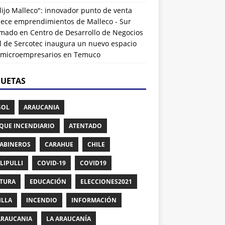
lijo Malleco": innovador punto de venta
alece emprendimientos de Malleco - Sur
rmado
en
Centro de Desarrollo de Negocios
l de Sercotec inaugura un nuevo espacio
 microempresarios en Temuco
QUETAS
GOL
ARAUCANIA
QUE INCENDIARIO
ATENTADO
ABINEROS
CARAHUE
CHILE
LIPULLI
COVID-19
COVID19
TURA
EDUCACIÓN
ELECCIONES2021
ILLA
INCENDIO
INFORMACIÓN
ARAUCANIA
LA ARAUCANÍA