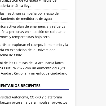
cialización de tonelada y media de
dería asiática ilegal
das: reactivan campaña por riesgo de
elamiento de medidores de agua
rrica activa plan de emergencia y refuerza
ión a personas en situación de calle ante
zones y temperaturas bajo cero
artistas exploran el cuerpo, la memoria y la
ia en exposición de la Universidad
noma de Chile
i de las Culturas de La Araucanía lanza
os Cultura 2027 con un aumento del 6,2%
l Fondart Regional y un enfoque ciudadano
ENTARIOS RECIENTES
ersidad Autónoma, CORFO y plataforma
 lanzan programa para impulsar proyectos