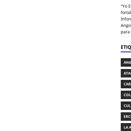
"Yo E
fort
Info
Ango
para
ETI
AN
ATA
CAR
COL
CUL
ERC
LA 