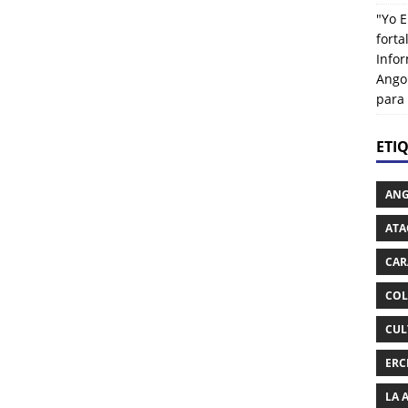
"Yo E
fort
Info
Ango
para
ETI
AN
ATA
CAR
COL
CUL
ERC
LA 