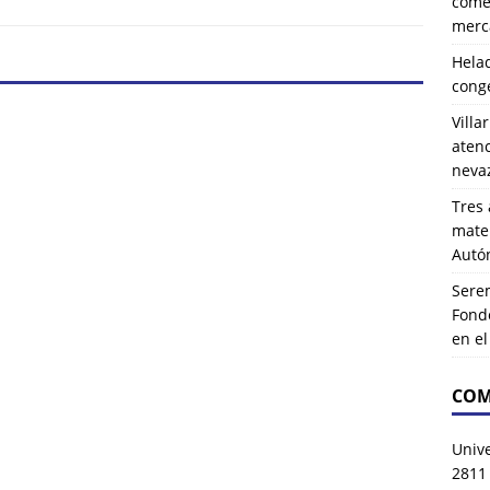
comer
merca
Hela
cong
Villa
atenc
neva
Tres 
mater
Autó
Serem
Fond
en e
COM
Univ
2811