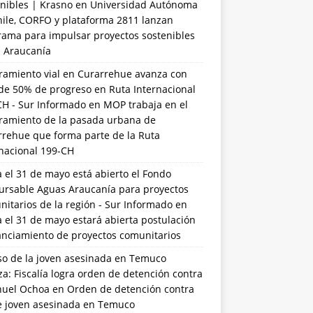
nibles | Krasno
en
Universidad Autónoma
hile, CORFO y plataforma 2811 lanzan
rama para impulsar proyectos sostenibles
a Araucanía
ramiento vial en Curarrehue avanza con
de 50% de progreso en Ruta Internacional
CH - Sur Informado
en
MOP trabaja en el
ramiento de la pasada urbana de
rrehue que forma parte de la Ruta
rnacional 199-CH
 el 31 de mayo está abierto el Fondo
ursable Aguas Araucanía para proyectos
itarios de la región - Sur Informado
en
 el 31 de mayo estará abierta postulación
anciamiento de proyectos comunitarios
so de la joven asesinada en Temuco
a: Fiscalía logra orden de detención contra
uel Ochoa
en
Orden de detención contra
de joven asesinada en Temuco