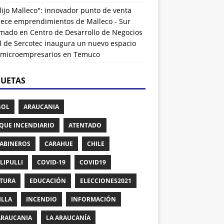
lijo Malleco": innovador punto de venta
alece emprendimientos de Malleco - Sur
rmado
en
Centro de Desarrollo de Negocios
l de Sercotec inaugura un nuevo espacio
 microempresarios en Temuco
QUETAS
GOL
ARAUCANIA
QUE INCENDIARIO
ATENTADO
ABINEROS
CARAHUE
CHILE
LIPULLI
COVID-19
COVID19
TURA
EDUCACIÓN
ELECCIONES2021
ILLA
INCENDIO
INFORMACIÓN
ARAUCANIA
LA ARAUCANÍA