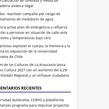
cialización de tonelada y media de
dería asiática ilegal
das: reactivan campaña por riesgo de
elamiento de medidores de agua
rrica activa plan de emergencia y refuerza
ión a personas en situación de calle ante
zones y temperaturas bajo cero
artistas exploran el cuerpo, la memoria y la
ia en exposición de la Universidad
noma de Chile
i de las Culturas de La Araucanía lanza
os Cultura 2027 con un aumento del 6,2%
l Fondart Regional y un enfoque ciudadano
ENTARIOS RECIENTES
ersidad Autónoma, CORFO y plataforma
 lanzan programa para impulsar proyectos