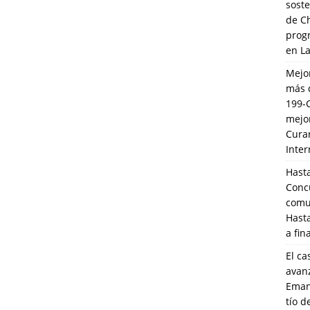
soste
de C
prog
en L
Mejo
más 
199-
mejo
Cura
Inte
Hasta
Conc
comun
Hasta
a fin
El ca
avanz
Eman
tío 