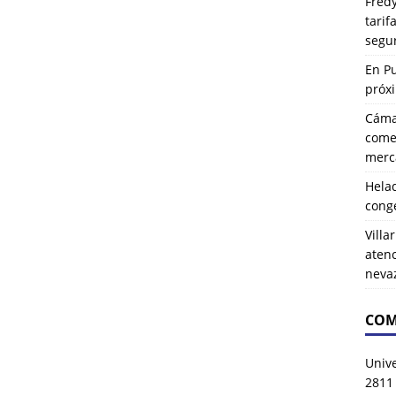
Fredy
tarif
segu
En P
próx
Cáma
comer
merca
Hela
cong
Villa
atenc
neva
COM
Univ
2811