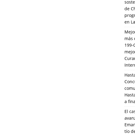
soste
de C
prog
en L
Mejo
más 
199-
mejo
Cura
Inte
Hasta
Conc
comun
Hasta
a fin
El ca
avanz
Eman
tío 