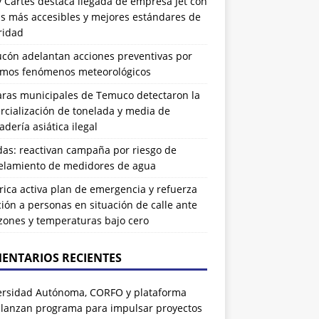
 Cartes destaca llegada de empresa Jet con
as más accesibles y mejores estándares de
ridad
ucón adelantan acciones preventivas por
imos fenómenos meteorológicos
ras municipales de Temuco detectaron la
cialización de tonelada y media de
dería asiática ilegal
das: reactivan campaña por riesgo de
elamiento de medidores de agua
rrica activa plan de emergencia y refuerza
ión a personas en situación de calle ante
zones y temperaturas bajo cero
ENTARIOS RECIENTES
ersidad Autónoma, CORFO y plataforma
 lanzan programa para impulsar proyectos