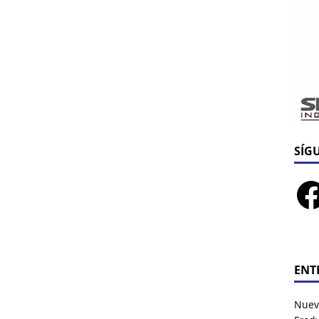
SÍG
ENT
Nuev