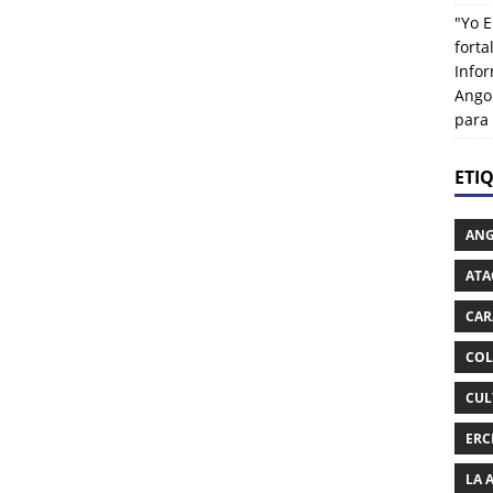
"Yo E
fort
Info
Ango
para
ETI
AN
ATA
CAR
COL
CUL
ERC
LA 