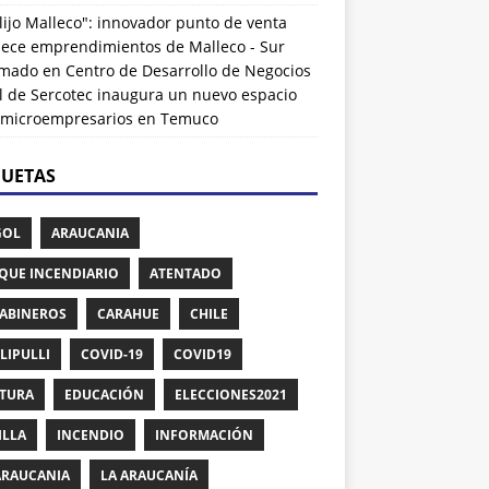
lijo Malleco": innovador punto de venta
alece emprendimientos de Malleco - Sur
rmado
en
Centro de Desarrollo de Negocios
l de Sercotec inaugura un nuevo espacio
 microempresarios en Temuco
QUETAS
GOL
ARAUCANIA
QUE INCENDIARIO
ATENTADO
ABINEROS
CARAHUE
CHILE
LIPULLI
COVID-19
COVID19
TURA
EDUCACIÓN
ELECCIONES2021
ILLA
INCENDIO
INFORMACIÓN
ARAUCANIA
LA ARAUCANÍA