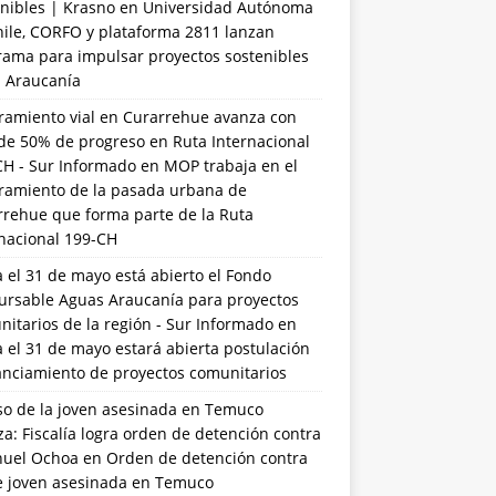
nibles | Krasno
en
Universidad Autónoma
hile, CORFO y plataforma 2811 lanzan
rama para impulsar proyectos sostenibles
a Araucanía
ramiento vial en Curarrehue avanza con
de 50% de progreso en Ruta Internacional
CH - Sur Informado
en
MOP trabaja en el
ramiento de la pasada urbana de
rrehue que forma parte de la Ruta
rnacional 199-CH
 el 31 de mayo está abierto el Fondo
ursable Aguas Araucanía para proyectos
itarios de la región - Sur Informado
en
 el 31 de mayo estará abierta postulación
anciamiento de proyectos comunitarios
so de la joven asesinada en Temuco
a: Fiscalía logra orden de detención contra
uel Ochoa
en
Orden de detención contra
de joven asesinada en Temuco