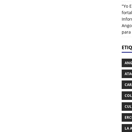
"Yo E
fort
Info
Ango
para
ETI
AN
ATA
CAR
COL
CUL
ERC
LA 