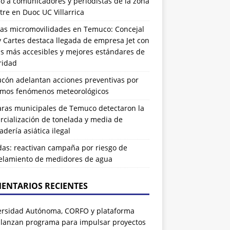
ó a comunicadores y periodistas de la zona
tre en Duoc UC Villarrica
as micromovilidades en Temuco: Concejal
 Cartes destaca llegada de empresa Jet con
as más accesibles y mejores estándares de
ridad
ucón adelantan acciones preventivas por
imos fenómenos meteorológicos
ras municipales de Temuco detectaron la
cialización de tonelada y media de
dería asiática ilegal
das: reactivan campaña por riesgo de
elamiento de medidores de agua
ENTARIOS RECIENTES
ersidad Autónoma, CORFO y plataforma
 lanzan programa para impulsar proyectos