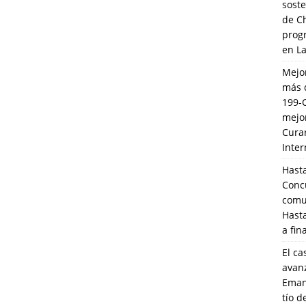
soste
de C
prog
en L
Mejo
más 
199-
mejo
Cura
Inte
Hasta
Conc
comun
Hasta
a fin
El ca
avanz
Eman
tío 