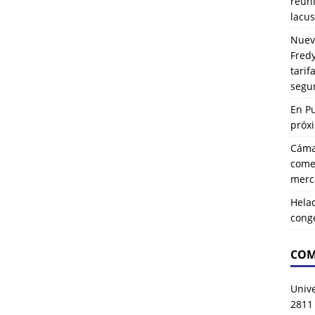
reuni
lacus
Nuev
Fredy
tarif
segu
En P
próx
Cáma
comer
merca
Hela
cong
COM
Univ
2811