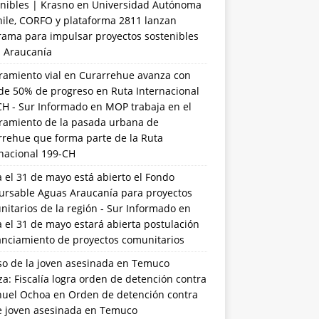
nibles | Krasno
en
Universidad Autónoma
hile, CORFO y plataforma 2811 lanzan
rama para impulsar proyectos sostenibles
a Araucanía
ramiento vial en Curarrehue avanza con
de 50% de progreso en Ruta Internacional
CH - Sur Informado
en
MOP trabaja en el
ramiento de la pasada urbana de
rrehue que forma parte de la Ruta
rnacional 199-CH
 el 31 de mayo está abierto el Fondo
ursable Aguas Araucanía para proyectos
itarios de la región - Sur Informado
en
 el 31 de mayo estará abierta postulación
anciamiento de proyectos comunitarios
so de la joven asesinada en Temuco
a: Fiscalía logra orden de detención contra
uel Ochoa
en
Orden de detención contra
de joven asesinada en Temuco