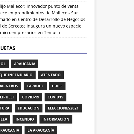
lijo Malleco": innovador punto de venta
alece emprendimientos de Malleco - Sur
rmado
en
Centro de Desarrollo de Negocios
l de Sercotec inaugura un nuevo espacio
 microempresarios en Temuco
QUETAS
GOL
ARAUCANIA
QUE INCENDIARIO
ATENTADO
ABINEROS
CARAHUE
CHILE
LIPULLI
COVID-19
COVID19
TURA
EDUCACIÓN
ELECCIONES2021
ILLA
INCENDIO
INFORMACIÓN
ARAUCANIA
LA ARAUCANÍA