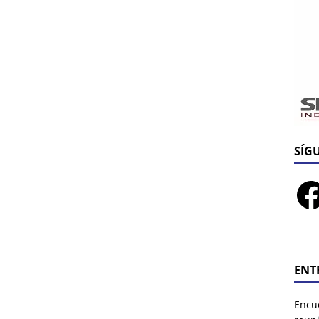
SÍG
ENT
Encu