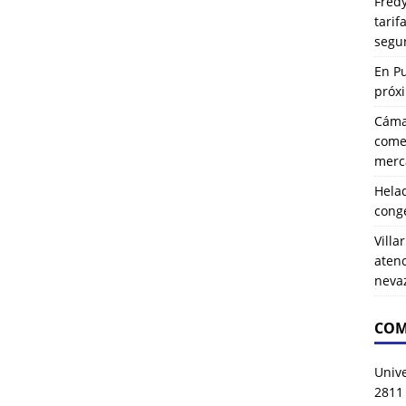
Fredy
tarif
segu
En P
próx
Cáma
comer
merca
Hela
cong
Villa
atenc
neva
COM
Univ
2811