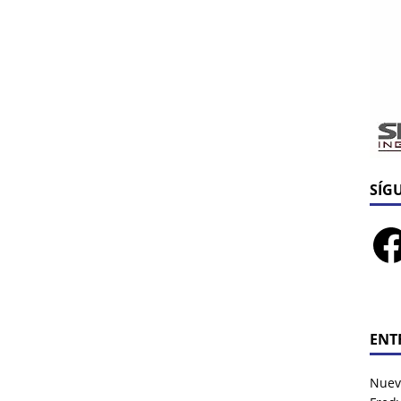
SÍG
ENT
Nuev