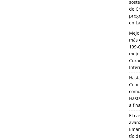
soste
de C
prog
en L
Mejo
más 
199-
mejo
Cura
Inte
Hasta
Conc
comun
Hasta
a fin
El ca
avanz
Eman
tío 