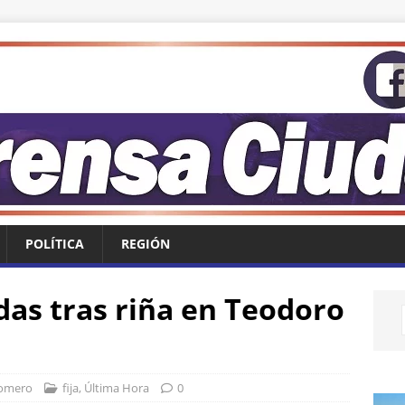
POLÍTICA
REGIÓN
das tras riña en Teodoro
Romero
fija
,
Última Hora
0