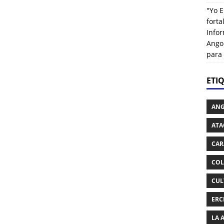
"Yo E
fort
Info
Ango
para
ETI
AN
ATA
CAR
COL
CUL
ERC
LA 