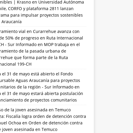
nibles | Krasno
en
Universidad Autónoma
hile, CORFO y plataforma 2811 lanzan
rama para impulsar proyectos sostenibles
a Araucanía
ramiento vial en Curarrehue avanza con
de 50% de progreso en Ruta Internacional
CH - Sur Informado
en
MOP trabaja en el
ramiento de la pasada urbana de
rrehue que forma parte de la Ruta
rnacional 199-CH
 el 31 de mayo está abierto el Fondo
ursable Aguas Araucanía para proyectos
itarios de la región - Sur Informado
en
 el 31 de mayo estará abierta postulación
anciamiento de proyectos comunitarios
so de la joven asesinada en Temuco
a: Fiscalía logra orden de detención contra
uel Ochoa
en
Orden de detención contra
de joven asesinada en Temuco