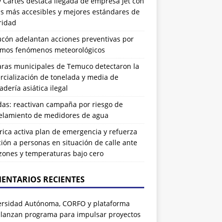
 Cartes destaca llegada de empresa Jet con
as más accesibles y mejores estándares de
ridad
ucón adelantan acciones preventivas por
imos fenómenos meteorológicos
ras municipales de Temuco detectaron la
cialización de tonelada y media de
dería asiática ilegal
das: reactivan campaña por riesgo de
elamiento de medidores de agua
rrica activa plan de emergencia y refuerza
ión a personas en situación de calle ante
zones y temperaturas bajo cero
ENTARIOS RECIENTES
ersidad Autónoma, CORFO y plataforma
 lanzan programa para impulsar proyectos