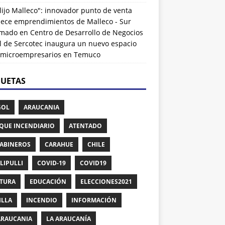
lijo Malleco": innovador punto de venta
alece emprendimientos de Malleco - Sur
rmado
en
Centro de Desarrollo de Negocios
l de Sercotec inaugura un nuevo espacio
 microempresarios en Temuco
QUETAS
GOL
ARAUCANIA
QUE INCENDIARIO
ATENTADO
ABINEROS
CARAHUE
CHILE
LIPULLI
COVID-19
COVID19
TURA
EDUCACIÓN
ELECCIONES2021
ILLA
INCENDIO
INFORMACIÓN
ARAUCANIA
LA ARAUCANÍA