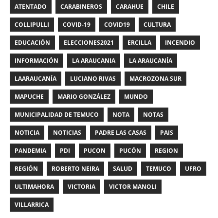
ATENTADO
CARABINEROS
CARAHUE
CHILE
COLLIPULLI
COVID-19
COVID19
CULTURA
EDUCACIÓN
ELECCIONES2021
ERCILLA
INCENDIO
INFORMACIÓN
LA ARAUCANIA
LA ARAUCANÍA
LAARAUCANÍA
LUCIANO RIVAS
MACROZONA SUR
MAPUCHE
MARIO GONZÁLEZ
MUNDO
MUNICIPALIDAD DE TEMUCO
NOTA
NOTAS
NOTICIA
NOTICIAS
PADRE LAS CASAS
PAIS
PANDEMIA
PDI
PUCON
PUCÓN
REGION
REGIÓN
ROBERTO NEIRA
SALUD
TEMUCO
UFRO
ULTIMAHORA
VICTORIA
VICTOR MANOLI
VILLARRICA