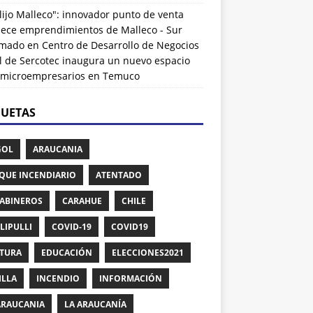
lijo Malleco": innovador punto de venta
alece emprendimientos de Malleco - Sur
rmado
en
Centro de Desarrollo de Negocios
l de Sercotec inaugura un nuevo espacio
 microempresarios en Temuco
QUETAS
GOL
ARAUCANIA
QUE INCENDIARIO
ATENTADO
ABINEROS
CARAHUE
CHILE
LIPULLI
COVID-19
COVID19
TURA
EDUCACIÓN
ELECCIONES2021
ILLA
INCENDIO
INFORMACIÓN
ARAUCANIA
LA ARAUCANÍA