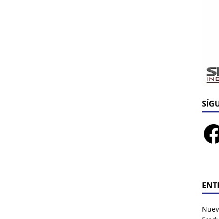
SÍG
ENT
Nuev