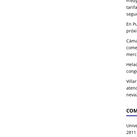
Fredy
tarif
segu
En P
próx
Cáma
comer
merca
Hela
cong
Villa
atenc
neva
COM
Univ
2811