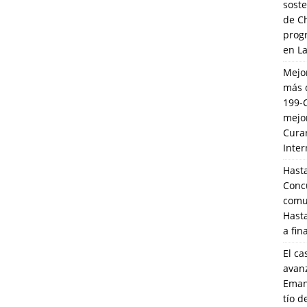
soste
de C
prog
en L
Mejo
más 
199-
mejo
Cura
Inte
Hasta
Conc
comun
Hasta
a fin
El ca
avanz
Eman
tío 