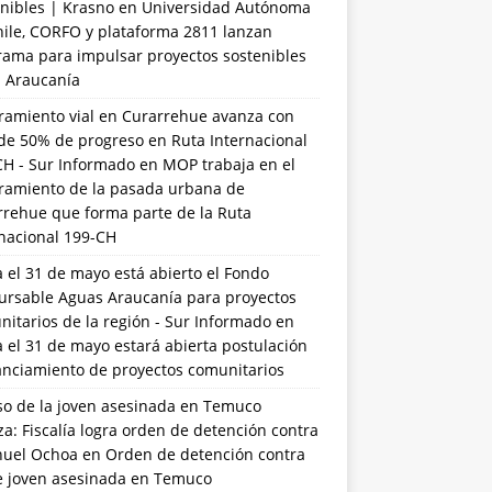
nibles | Krasno
en
Universidad Autónoma
hile, CORFO y plataforma 2811 lanzan
rama para impulsar proyectos sostenibles
a Araucanía
ramiento vial en Curarrehue avanza con
de 50% de progreso en Ruta Internacional
CH - Sur Informado
en
MOP trabaja en el
ramiento de la pasada urbana de
rrehue que forma parte de la Ruta
rnacional 199-CH
 el 31 de mayo está abierto el Fondo
ursable Aguas Araucanía para proyectos
itarios de la región - Sur Informado
en
 el 31 de mayo estará abierta postulación
anciamiento de proyectos comunitarios
so de la joven asesinada en Temuco
a: Fiscalía logra orden de detención contra
uel Ochoa
en
Orden de detención contra
de joven asesinada en Temuco