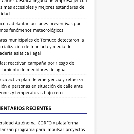
 Cartes destaca llegada de empresa Jet con
as más accesibles y mejores estándares de
ridad
ucón adelantan acciones preventivas por
imos fenómenos meteorológicos
ras municipales de Temuco detectaron la
cialización de tonelada y media de
dería asiática ilegal
das: reactivan campaña por riesgo de
elamiento de medidores de agua
rrica activa plan de emergencia y refuerza
ión a personas en situación de calle ante
zones y temperaturas bajo cero
ENTARIOS RECIENTES
ersidad Autónoma, CORFO y plataforma
 lanzan programa para impulsar proyectos