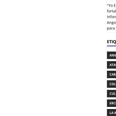
"Yo E
fort
Info
Ango
para
ETI
AN
ATA
CAR
COL
CUL
ERC
LA 