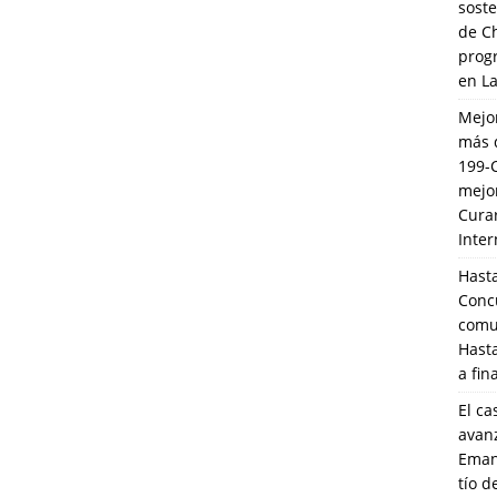
soste
de C
prog
en L
Mejo
más 
199-
mejo
Cura
Inte
Hasta
Conc
comun
Hasta
a fin
El ca
avanz
Eman
tío 