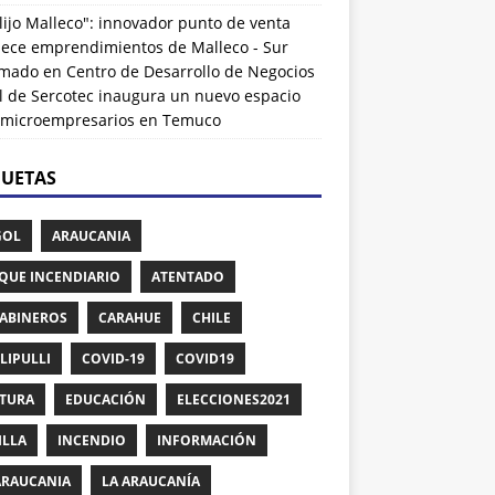
lijo Malleco": innovador punto de venta
alece emprendimientos de Malleco - Sur
rmado
en
Centro de Desarrollo de Negocios
l de Sercotec inaugura un nuevo espacio
 microempresarios en Temuco
QUETAS
GOL
ARAUCANIA
QUE INCENDIARIO
ATENTADO
ABINEROS
CARAHUE
CHILE
LIPULLI
COVID-19
COVID19
TURA
EDUCACIÓN
ELECCIONES2021
ILLA
INCENDIO
INFORMACIÓN
ARAUCANIA
LA ARAUCANÍA