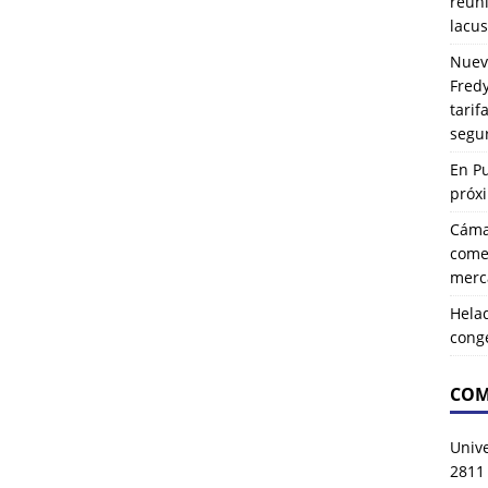
reuni
lacus
Nuev
Fredy
tarif
segu
En P
próx
Cáma
comer
merca
Hela
cong
COM
Univ
2811