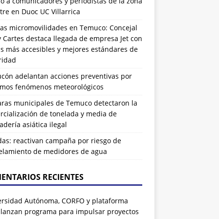
ó a comunicadores y periodistas de la zona
tre en Duoc UC Villarrica
as micromovilidades en Temuco: Concejal
 Cartes destaca llegada de empresa Jet con
as más accesibles y mejores estándares de
ridad
ucón adelantan acciones preventivas por
imos fenómenos meteorológicos
ras municipales de Temuco detectaron la
cialización de tonelada y media de
dería asiática ilegal
das: reactivan campaña por riesgo de
elamiento de medidores de agua
ENTARIOS RECIENTES
ersidad Autónoma, CORFO y plataforma
 lanzan programa para impulsar proyectos