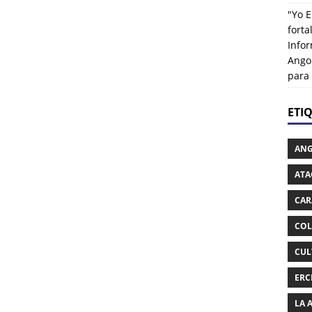
"Yo E
fort
Info
Ango
para
ETI
AN
ATA
CAR
COL
CUL
ERC
LA 