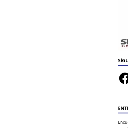
SÍG
ENT
Encu