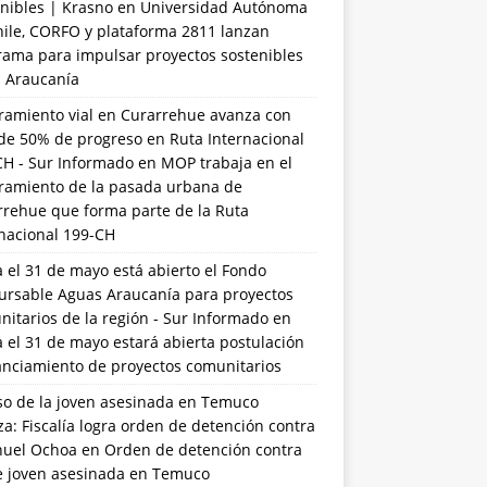
nibles | Krasno
en
Universidad Autónoma
hile, CORFO y plataforma 2811 lanzan
rama para impulsar proyectos sostenibles
a Araucanía
ramiento vial en Curarrehue avanza con
de 50% de progreso en Ruta Internacional
CH - Sur Informado
en
MOP trabaja en el
ramiento de la pasada urbana de
rrehue que forma parte de la Ruta
rnacional 199-CH
 el 31 de mayo está abierto el Fondo
ursable Aguas Araucanía para proyectos
itarios de la región - Sur Informado
en
 el 31 de mayo estará abierta postulación
anciamiento de proyectos comunitarios
so de la joven asesinada en Temuco
a: Fiscalía logra orden de detención contra
uel Ochoa
en
Orden de detención contra
de joven asesinada en Temuco