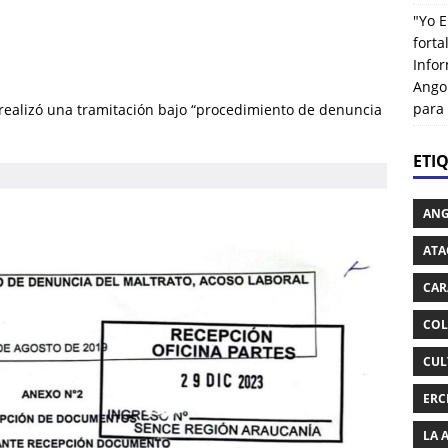
"Yo E
fort
Info
Ango
para
ealizó una tramitación bajo “procedimiento de denuncia
ETI
AN
ATA
CAR
COL
CUL
ERC
LA 