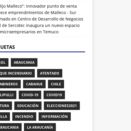
lijo Malleco": innovador punto de venta
alece emprendimientos de Malleco - Sur
rmado
en
Centro de Desarrollo de Negocios
l de Sercotec inaugura un nuevo espacio
 microempresarios en Temuco
QUETAS
GOL
ARAUCANIA
QUE INCENDIARIO
ATENTADO
ABINEROS
CARAHUE
CHILE
LIPULLI
COVID-19
COVID19
TURA
EDUCACIÓN
ELECCIONES2021
ILLA
INCENDIO
INFORMACIÓN
ARAUCANIA
LA ARAUCANÍA