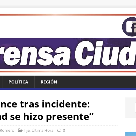
POLÍTICA
REGIÓN
nce tras incidente:
d se hizo presente”
 Romero
fija
,
Última Hora
0