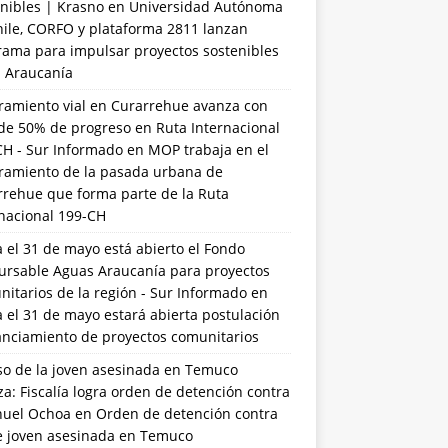
nibles | Krasno
en
Universidad Autónoma
hile, CORFO y plataforma 2811 lanzan
rama para impulsar proyectos sostenibles
a Araucanía
ramiento vial en Curarrehue avanza con
de 50% de progreso en Ruta Internacional
CH - Sur Informado
en
MOP trabaja en el
ramiento de la pasada urbana de
rrehue que forma parte de la Ruta
rnacional 199-CH
 el 31 de mayo está abierto el Fondo
ursable Aguas Araucanía para proyectos
itarios de la región - Sur Informado
en
 el 31 de mayo estará abierta postulación
anciamiento de proyectos comunitarios
so de la joven asesinada en Temuco
a: Fiscalía logra orden de detención contra
uel Ochoa
en
Orden de detención contra
de joven asesinada en Temuco