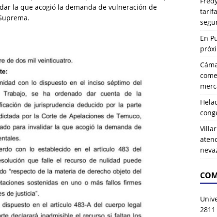
Fredy
idar la que acogió la demanda de vulneración de
tarif
 Suprema.
segu
En P
próx
Cáma
comer
merca
Hela
cong
Villa
atenc
neva
COM
Univ
2811