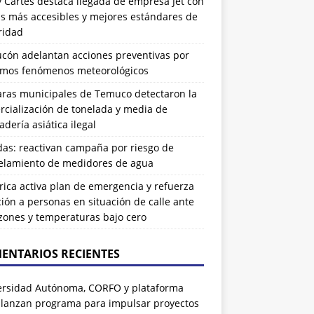
 Cartes destaca llegada de empresa Jet con
as más accesibles y mejores estándares de
ridad
ucón adelantan acciones preventivas por
imos fenómenos meteorológicos
ras municipales de Temuco detectaron la
cialización de tonelada y media de
dería asiática ilegal
das: reactivan campaña por riesgo de
elamiento de medidores de agua
rrica activa plan de emergencia y refuerza
ión a personas en situación de calle ante
zones y temperaturas bajo cero
ENTARIOS RECIENTES
ersidad Autónoma, CORFO y plataforma
 lanzan programa para impulsar proyectos