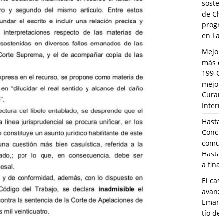
soste
de C
prog
en L
Mejo
más 
199-
mejo
Cura
Inte
Hasta
Conc
comun
Hasta
a fin
El ca
avanz
Eman
tío 