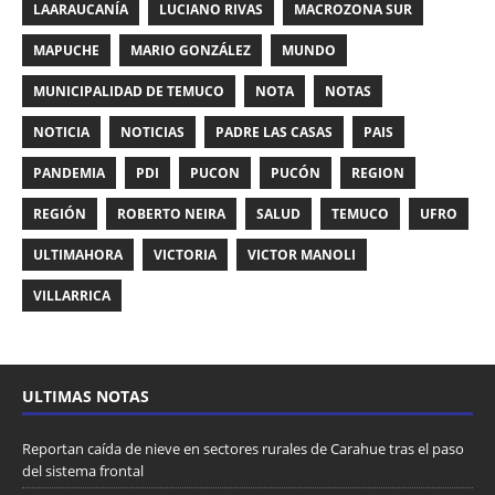
LAARAUCANÍA
LUCIANO RIVAS
MACROZONA SUR
MAPUCHE
MARIO GONZÁLEZ
MUNDO
MUNICIPALIDAD DE TEMUCO
NOTA
NOTAS
NOTICIA
NOTICIAS
PADRE LAS CASAS
PAIS
PANDEMIA
PDI
PUCON
PUCÓN
REGION
REGIÓN
ROBERTO NEIRA
SALUD
TEMUCO
UFRO
ULTIMAHORA
VICTORIA
VICTOR MANOLI
VILLARRICA
ULTIMAS NOTAS
Reportan caída de nieve en sectores rurales de Carahue tras el paso
del sistema frontal