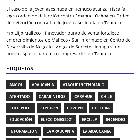
El caso de la joven asesinada en Temuco avanza: Fiscalía
logra orden de detención contra Emanuel Ochoa
en
Orden
de detención contra tío de joven asesinada en Temuco
"Yo Elijo Malleco": innovador punto de venta fortalece
emprendimientos de Malleco - Sur Informado
en
Centro de
Desarrollo de Negocios Angol de Sercotec inaugura un
nuevo espacio para microempresarios en Temuco
ETIQUETAS
ANGOL
ARAUCANIA
ATAQUE INCENDIARIO
ATENTADO
CARABINEROS
CARAHUE
CHILE
COLLIPULLI
COVID-19
COVID19
CULTURA
EDUCACIÓN
ELECCIONES2021
ERCILLA
INCENDIO
INFORMACIÓN
LA ARAUCANIA
LA ARAUCANÍA