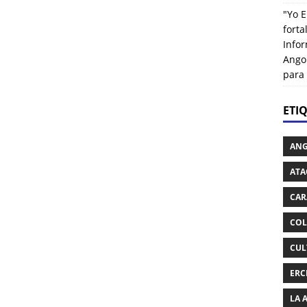
"Yo E
fort
Info
Ango
para
ETI
AN
ATA
CAR
COL
CUL
ERC
LA 