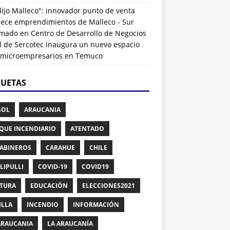
lijo Malleco": innovador punto de venta
alece emprendimientos de Malleco - Sur
rmado
en
Centro de Desarrollo de Negocios
l de Sercotec inaugura un nuevo espacio
 microempresarios en Temuco
QUETAS
GOL
ARAUCANIA
QUE INCENDIARIO
ATENTADO
ABINEROS
CARAHUE
CHILE
LIPULLI
COVID-19
COVID19
TURA
EDUCACIÓN
ELECCIONES2021
ILLA
INCENDIO
INFORMACIÓN
ARAUCANIA
LA ARAUCANÍA