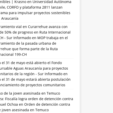
nibles | Krasno
en
Universidad Autónoma
hile, CORFO y plataforma 2811 lanzan
rama para impulsar proyectos sostenibles
a Araucanía
ramiento vial en Curarrehue avanza con
de 50% de progreso en Ruta Internacional
CH - Sur Informado
en
MOP trabaja en el
ramiento de la pasada urbana de
rrehue que forma parte de la Ruta
rnacional 199-CH
 el 31 de mayo está abierto el Fondo
ursable Aguas Araucanía para proyectos
itarios de la región - Sur Informado
en
 el 31 de mayo estará abierta postulación
anciamiento de proyectos comunitarios
so de la joven asesinada en Temuco
a: Fiscalía logra orden de detención contra
uel Ochoa
en
Orden de detención contra
de joven asesinada en Temuco