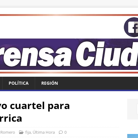
POLÍTICA
REGIÓN
o cuartel para
rrica
 Romero
fija
,
Última Hora
0