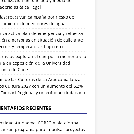
cialización de tonelada y media de
dería asiática ilegal
das: reactivan campaña por riesgo de
elamiento de medidores de agua
rrica activa plan de emergencia y refuerza
ión a personas en situación de calle ante
zones y temperaturas bajo cero
artistas exploran el cuerpo, la memoria y la
ia en exposición de la Universidad
noma de Chile
i de las Culturas de La Araucanía lanza
os Cultura 2027 con un aumento del 6,2%
l Fondart Regional y un enfoque ciudadano
ENTARIOS RECIENTES
ersidad Autónoma, CORFO y plataforma
 lanzan programa para impulsar proyectos