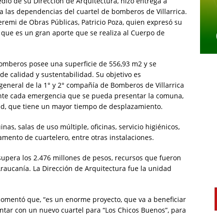
dio de su Dirección de Arquitectura, hizo entrega a
ra las dependencias del cuartel de bomberos de Villarrica.
eremi de Obras Públicas, Patricio Poza, quien expresó su
a que es un gran aporte que se realiza al Cuerpo de
bomberos posee una superficie de 556,93 m2 y se
de calidad y sustentabilidad. Su objetivo es
 general de la 1° y 2° compañía de Bomberos de Villarrica
nte cada emergencia que se pueda presentar la comuna,
dad, que tiene un mayor tiempo de desplazamiento.
nas, salas de uso múltiple, oficinas, servicio higiénicos,
amento de cuartelero, entre otras instalaciones.
upera los 2.476 millones de pesos, recursos que fueron
raucanía. La Dirección de Arquitectura fue la unidad
 comentó que, “es un enorme proyecto, que va a beneficiar
contar con un nuevo cuartel para “Los Chicos Buenos”, para