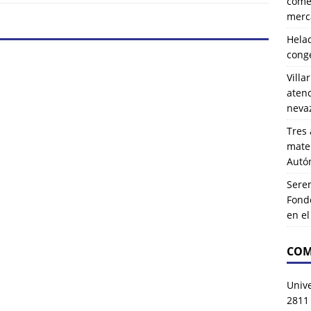
comer
merca
Hela
cong
Villa
atenc
neva
Tres 
mater
Autó
Serem
Fond
en e
COM
Univ
2811