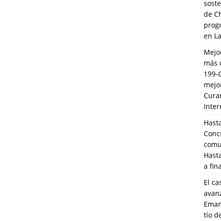
soste
de C
prog
en L
Mejo
más 
199-
mejo
Cura
Inte
Hasta
Conc
comun
Hasta
a fin
El ca
avanz
Eman
tío 