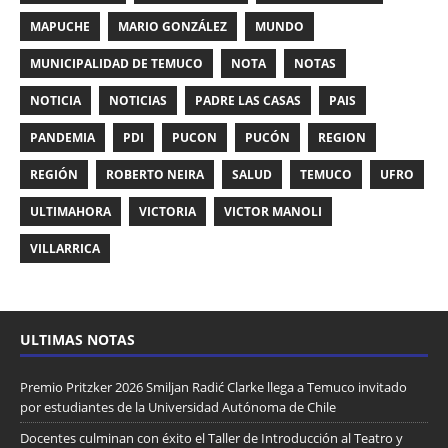
MAPUCHE
MARIO GONZÁLEZ
MUNDO
MUNICIPALIDAD DE TEMUCO
NOTA
NOTAS
NOTICIA
NOTICIAS
PADRE LAS CASAS
PAIS
PANDEMIA
PDI
PUCON
PUCÓN
REGION
REGIÓN
ROBERTO NEIRA
SALUD
TEMUCO
UFRO
ULTIMAHORA
VICTORIA
VICTOR MANOLI
VILLARRICA
ULTIMAS NOTAS
Premio Pritzker 2026 Smiljan Radić Clarke llega a Temuco invitado
por estudiantes de la Universidad Autónoma de Chile
Docentes culminan con éxito el Taller de Introducción al Teatro y