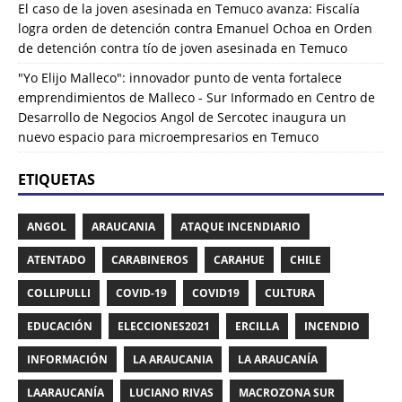
El caso de la joven asesinada en Temuco avanza: Fiscalía
logra orden de detención contra Emanuel Ochoa
en
Orden
de detención contra tío de joven asesinada en Temuco
"Yo Elijo Malleco": innovador punto de venta fortalece
emprendimientos de Malleco - Sur Informado
en
Centro de
Desarrollo de Negocios Angol de Sercotec inaugura un
nuevo espacio para microempresarios en Temuco
ETIQUETAS
ANGOL
ARAUCANIA
ATAQUE INCENDIARIO
ATENTADO
CARABINEROS
CARAHUE
CHILE
COLLIPULLI
COVID-19
COVID19
CULTURA
EDUCACIÓN
ELECCIONES2021
ERCILLA
INCENDIO
INFORMACIÓN
LA ARAUCANIA
LA ARAUCANÍA
LAARAUCANÍA
LUCIANO RIVAS
MACROZONA SUR