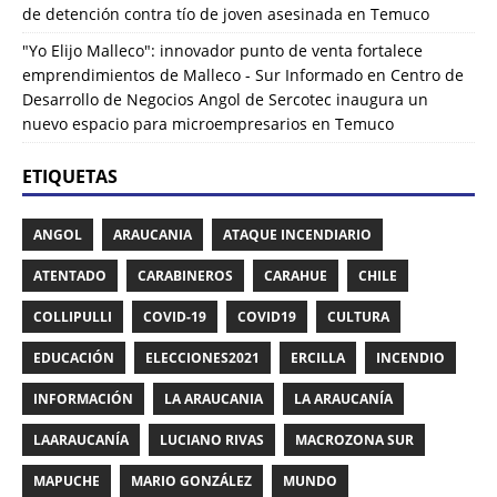
de detención contra tío de joven asesinada en Temuco
"Yo Elijo Malleco": innovador punto de venta fortalece
emprendimientos de Malleco - Sur Informado
en
Centro de
Desarrollo de Negocios Angol de Sercotec inaugura un
nuevo espacio para microempresarios en Temuco
ETIQUETAS
ANGOL
ARAUCANIA
ATAQUE INCENDIARIO
ATENTADO
CARABINEROS
CARAHUE
CHILE
COLLIPULLI
COVID-19
COVID19
CULTURA
EDUCACIÓN
ELECCIONES2021
ERCILLA
INCENDIO
INFORMACIÓN
LA ARAUCANIA
LA ARAUCANÍA
LAARAUCANÍA
LUCIANO RIVAS
MACROZONA SUR
MAPUCHE
MARIO GONZÁLEZ
MUNDO