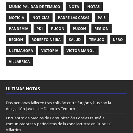
MUNICIPALIDAD DE TEMUCO
NOTA
NOTAS
NOTICIA
NOTICIAS
PADRE LAS CASAS
PAIS
PANDEMIA
PDI
PUCON
PUCÓN
REGION
REGIÓN
ROBERTO NEIRA
SALUD
TEMUCO
UFRO
ULTIMAHORA
VICTORIA
VICTOR MANOLI
VILLARRICA
ULTIMAS NOTAS
Dos personas fallecen tras colisión entre furgón y bus con la
delegación juvenil de Deportes Temuco
Encuentro de Medios de Comunicación Locales reunió a
comunicadores y periodistas de la zona lacustre en Duoc UC
Villarrica