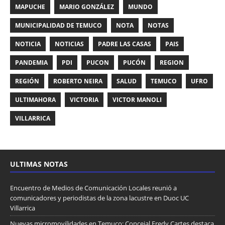
MAPUCHE
MARIO GONZÁLEZ
MUNDO
MUNICIPALIDAD DE TEMUCO
NOTA
NOTAS
NOTICIA
NOTICIAS
PADRE LAS CASAS
PAIS
PANDEMIA
PDI
PUCON
PUCÓN
REGION
REGIÓN
ROBERTO NEIRA
SALUD
TEMUCO
UFRO
ULTIMAHORA
VICTORIA
VICTOR MANOLI
VILLARRICA
ULTIMAS NOTAS
Encuentro de Medios de Comunicación Locales reunió a
comunicadores y periodistas de la zona lacustre en Duoc UC
Villarrica
Nuevas micromovilidades en Temuco: Concejal Fredy Cartes destaca