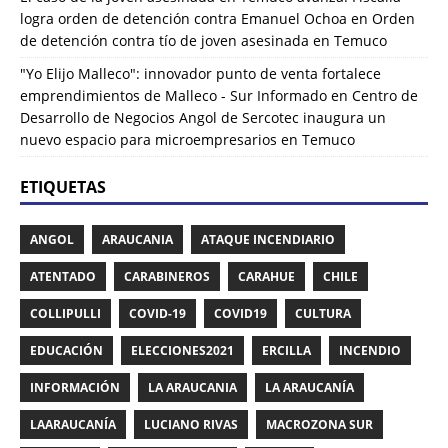
logra orden de detención contra Emanuel Ochoa
en
Orden
de detención contra tío de joven asesinada en Temuco
"Yo Elijo Malleco": innovador punto de venta fortalece
emprendimientos de Malleco - Sur Informado
en
Centro de
Desarrollo de Negocios Angol de Sercotec inaugura un
nuevo espacio para microempresarios en Temuco
ETIQUETAS
ANGOL
ARAUCANIA
ATAQUE INCENDIARIO
ATENTADO
CARABINEROS
CARAHUE
CHILE
COLLIPULLI
COVID-19
COVID19
CULTURA
EDUCACIÓN
ELECCIONES2021
ERCILLA
INCENDIO
INFORMACIÓN
LA ARAUCANIA
LA ARAUCANÍA
LAARAUCANÍA
LUCIANO RIVAS
MACROZONA SUR