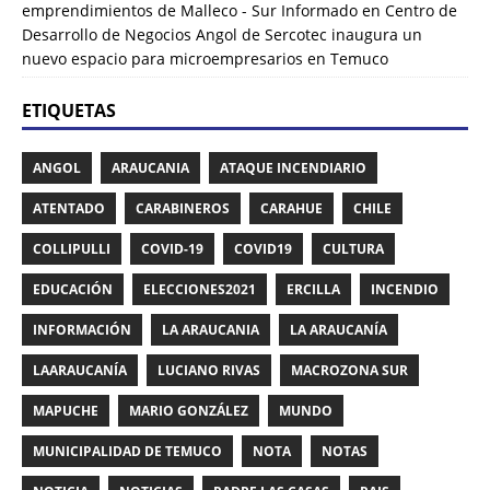
emprendimientos de Malleco - Sur Informado
en
Centro de
Desarrollo de Negocios Angol de Sercotec inaugura un
nuevo espacio para microempresarios en Temuco
ETIQUETAS
ANGOL
ARAUCANIA
ATAQUE INCENDIARIO
ATENTADO
CARABINEROS
CARAHUE
CHILE
COLLIPULLI
COVID-19
COVID19
CULTURA
EDUCACIÓN
ELECCIONES2021
ERCILLA
INCENDIO
INFORMACIÓN
LA ARAUCANIA
LA ARAUCANÍA
LAARAUCANÍA
LUCIANO RIVAS
MACROZONA SUR
MAPUCHE
MARIO GONZÁLEZ
MUNDO
MUNICIPALIDAD DE TEMUCO
NOTA
NOTAS