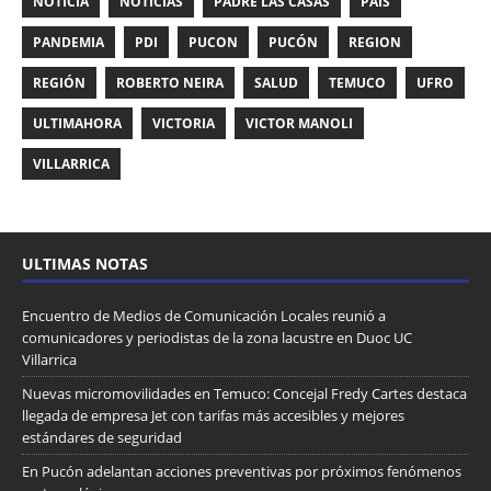
NOTICIA
NOTICIAS
PADRE LAS CASAS
PAIS
PANDEMIA
PDI
PUCON
PUCÓN
REGION
REGIÓN
ROBERTO NEIRA
SALUD
TEMUCO
UFRO
ULTIMAHORA
VICTORIA
VICTOR MANOLI
VILLARRICA
ULTIMAS NOTAS
Encuentro de Medios de Comunicación Locales reunió a
comunicadores y periodistas de la zona lacustre en Duoc UC
Villarrica
Nuevas micromovilidades en Temuco: Concejal Fredy Cartes destaca
llegada de empresa Jet con tarifas más accesibles y mejores
estándares de seguridad
En Pucón adelantan acciones preventivas por próximos fenómenos