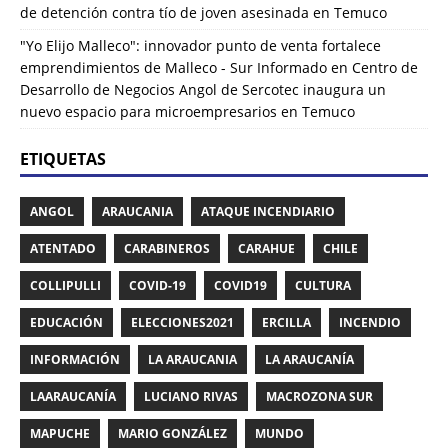
de detención contra tío de joven asesinada en Temuco
"Yo Elijo Malleco": innovador punto de venta fortalece
emprendimientos de Malleco - Sur Informado
en
Centro de
Desarrollo de Negocios Angol de Sercotec inaugura un
nuevo espacio para microempresarios en Temuco
ETIQUETAS
ANGOL
ARAUCANIA
ATAQUE INCENDIARIO
ATENTADO
CARABINEROS
CARAHUE
CHILE
COLLIPULLI
COVID-19
COVID19
CULTURA
EDUCACIÓN
ELECCIONES2021
ERCILLA
INCENDIO
INFORMACIÓN
LA ARAUCANIA
LA ARAUCANÍA
LAARAUCANÍA
LUCIANO RIVAS
MACROZONA SUR
MAPUCHE
MARIO GONZÁLEZ
MUNDO