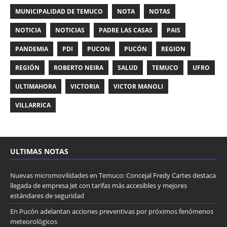
MUNICIPALIDAD DE TEMUCO
NOTA
NOTAS
NOTICIA
NOTICIAS
PADRE LAS CASAS
PAIS
PANDEMIA
PDI
PUCON
PUCÓN
REGION
REGIÓN
ROBERTO NEIRA
SALUD
TEMUCO
UFRO
ULTIMAHORA
VICTORIA
VICTOR MANOLI
VILLARRICA
ULTIMAS NOTAS
Nuevas micromovilidades en Temuco: Concejal Fredy Cartes destaca
llegada de empresa Jet con tarifas más accesibles y mejores
estándares de seguridad
En Pucón adelantan acciones preventivas por próximos fenómenos
meteorológicos