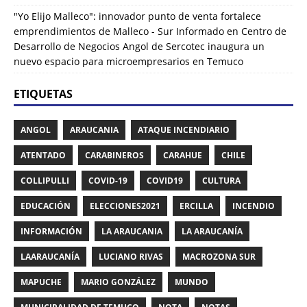
"Yo Elijo Malleco": innovador punto de venta fortalece
emprendimientos de Malleco - Sur Informado
en
Centro de
Desarrollo de Negocios Angol de Sercotec inaugura un
nuevo espacio para microempresarios en Temuco
ETIQUETAS
ANGOL
ARAUCANIA
ATAQUE INCENDIARIO
ATENTADO
CARABINEROS
CARAHUE
CHILE
COLLIPULLI
COVID-19
COVID19
CULTURA
EDUCACIÓN
ELECCIONES2021
ERCILLA
INCENDIO
INFORMACIÓN
LA ARAUCANIA
LA ARAUCANÍA
LAARAUCANÍA
LUCIANO RIVAS
MACROZONA SUR
MAPUCHE
MARIO GONZÁLEZ
MUNDO