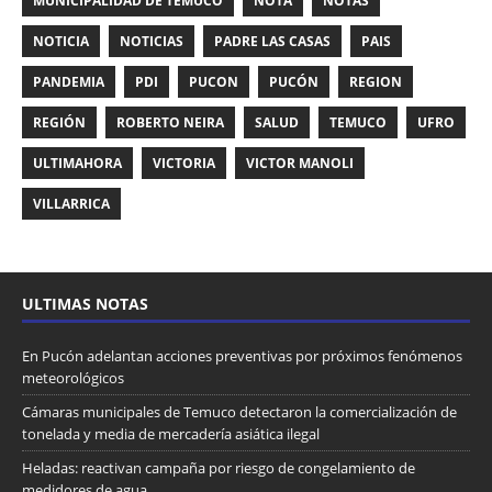
MUNICIPALIDAD DE TEMUCO
NOTA
NOTAS
NOTICIA
NOTICIAS
PADRE LAS CASAS
PAIS
PANDEMIA
PDI
PUCON
PUCÓN
REGION
REGIÓN
ROBERTO NEIRA
SALUD
TEMUCO
UFRO
ULTIMAHORA
VICTORIA
VICTOR MANOLI
VILLARRICA
ULTIMAS NOTAS
En Pucón adelantan acciones preventivas por próximos fenómenos
meteorológicos
Cámaras municipales de Temuco detectaron la comercialización de
tonelada y media de mercadería asiática ilegal
Heladas: reactivan campaña por riesgo de congelamiento de
medidores de agua