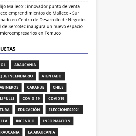
lijo Malleco": innovador punto de venta
alece emprendimientos de Malleco - Sur
rmado
en
Centro de Desarrollo de Negocios
l de Sercotec inaugura un nuevo espacio
 microempresarios en Temuco
QUETAS
GOL
ARAUCANIA
QUE INCENDIARIO
ATENTADO
ABINEROS
CARAHUE
CHILE
LIPULLI
COVID-19
COVID19
TURA
EDUCACIÓN
ELECCIONES2021
ILLA
INCENDIO
INFORMACIÓN
ARAUCANIA
LA ARAUCANÍA