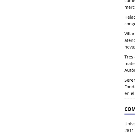
comer
merca
Hela
cong
Villa
atenc
neva
Tres 
mater
Autó
Serem
Fond
en e
COM
Univ
2811