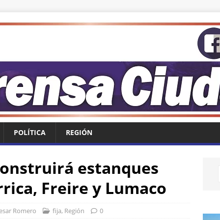
POLÍTICA
REGIÓN
onstruirá estanques
rrica, Freire y Lumaco
esar Romero
fija
,
Región
0