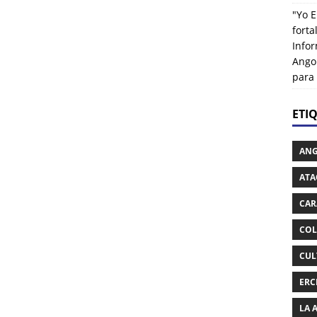
"Yo E
fort
Info
Ango
para
ETI
AN
ATA
CAR
COL
CUL
ERC
LA 