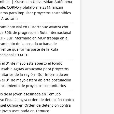
nibles | Krasno
en
Universidad Autónoma
hile, CORFO y plataforma 2811 lanzan
rama para impulsar proyectos sostenibles
a Araucanía
ramiento vial en Curarrehue avanza con
de 50% de progreso en Ruta Internacional
CH - Sur Informado
en
MOP trabaja en el
ramiento de la pasada urbana de
rrehue que forma parte de la Ruta
rnacional 199-CH
 el 31 de mayo está abierto el Fondo
ursable Aguas Araucanía para proyectos
itarios de la región - Sur Informado
en
 el 31 de mayo estará abierta postulación
anciamiento de proyectos comunitarios
so de la joven asesinada en Temuco
a: Fiscalía logra orden de detención contra
uel Ochoa
en
Orden de detención contra
de joven asesinada en Temuco