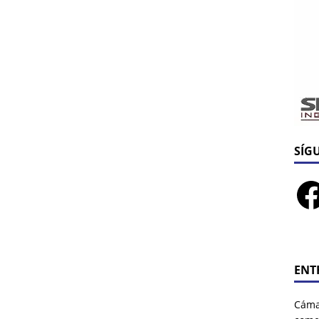
SÍG
ENT
Cáma