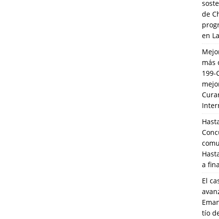
soste
de C
prog
en L
Mejo
más 
199-
mejo
Cura
Inte
Hasta
Conc
comun
Hasta
a fin
El ca
avanz
Eman
tío 