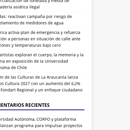
cialización de tonelada y media de
dería asiática ilegal
das: reactivan campaña por riesgo de
elamiento de medidores de agua
rrica activa plan de emergencia y refuerza
ión a personas en situación de calle ante
zones y temperaturas bajo cero
artistas exploran el cuerpo, la memoria y la
ia en exposición de la Universidad
noma de Chile
i de las Culturas de La Araucanía lanza
os Cultura 2027 con un aumento del 6,2%
l Fondart Regional y un enfoque ciudadano
ENTARIOS RECIENTES
ersidad Autónoma, CORFO y plataforma
 lanzan programa para impulsar proyectos