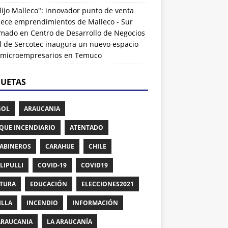
lijo Malleco": innovador punto de venta
alece emprendimientos de Malleco - Sur
rmado
en
Centro de Desarrollo de Negocios
l de Sercotec inaugura un nuevo espacio
 microempresarios en Temuco
QUETAS
GOL
ARAUCANIA
QUE INCENDIARIO
ATENTADO
ABINEROS
CARAHUE
CHILE
LIPULLI
COVID-19
COVID19
TURA
EDUCACIÓN
ELECCIONES2021
ILLA
INCENDIO
INFORMACIÓN
ARAUCANIA
LA ARAUCANÍA