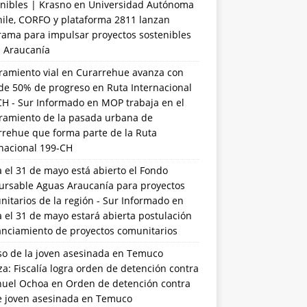
nibles | Krasno
en
Universidad Autónoma
hile, CORFO y plataforma 2811 lanzan
rama para impulsar proyectos sostenibles
a Araucanía
ramiento vial en Curarrehue avanza con
de 50% de progreso en Ruta Internacional
CH - Sur Informado
en
MOP trabaja en el
ramiento de la pasada urbana de
rrehue que forma parte de la Ruta
rnacional 199-CH
 el 31 de mayo está abierto el Fondo
ursable Aguas Araucanía para proyectos
itarios de la región - Sur Informado
en
 el 31 de mayo estará abierta postulación
anciamiento de proyectos comunitarios
so de la joven asesinada en Temuco
a: Fiscalía logra orden de detención contra
uel Ochoa
en
Orden de detención contra
de joven asesinada en Temuco