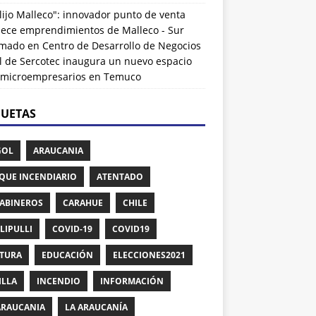
lijo Malleco": innovador punto de venta
alece emprendimientos de Malleco - Sur
rmado
en
Centro de Desarrollo de Negocios
l de Sercotec inaugura un nuevo espacio
 microempresarios en Temuco
QUETAS
GOL
ARAUCANIA
QUE INCENDIARIO
ATENTADO
ABINEROS
CARAHUE
CHILE
LIPULLI
COVID-19
COVID19
TURA
EDUCACIÓN
ELECCIONES2021
ILLA
INCENDIO
INFORMACIÓN
ARAUCANIA
LA ARAUCANÍA