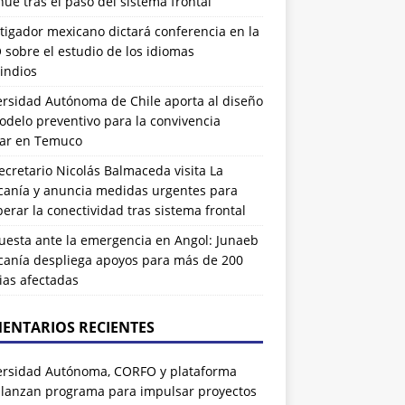
ue tras el paso del sistema frontal
tigador mexicano dictará conferencia en la
sobre el estudio de los idiomas
indios
ersidad Autónoma de Chile aporta al diseño
delo preventivo para la convivencia
lar en Temuco
cretario Nicolás Balmaceda visita La
canía y anuncia medidas urgentes para
erar la conectividad tras sistema frontal
uesta ante la emergencia en Angol: Junaeb
canía despliega apoyos para más de 200
ias afectadas
ENTARIOS RECIENTES
ersidad Autónoma, CORFO y plataforma
 lanzan programa para impulsar proyectos