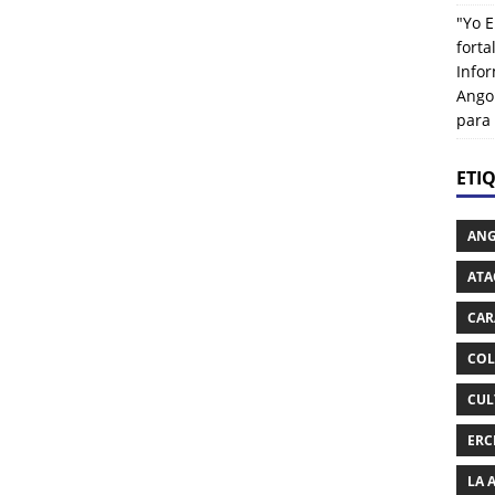
"Yo E
fort
Info
Ango
para
ETI
AN
ATA
CAR
COL
CUL
ERC
LA 