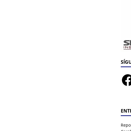
SÍG
ENT
Repor