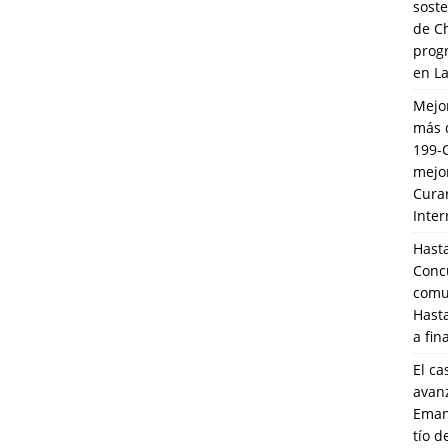
soste
de C
prog
en L
Mejo
más 
199-
mejo
Cura
Inte
Hasta
Conc
comun
Hasta
a fin
El ca
avanz
Eman
tío 