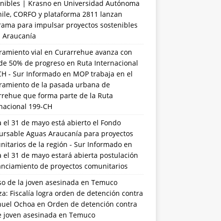
nibles | Krasno
en
Universidad Autónoma
hile, CORFO y plataforma 2811 lanzan
rama para impulsar proyectos sostenibles
a Araucanía
ramiento vial en Curarrehue avanza con
de 50% de progreso en Ruta Internacional
CH - Sur Informado
en
MOP trabaja en el
ramiento de la pasada urbana de
rrehue que forma parte de la Ruta
rnacional 199-CH
 el 31 de mayo está abierto el Fondo
ursable Aguas Araucanía para proyectos
itarios de la región - Sur Informado
en
 el 31 de mayo estará abierta postulación
anciamiento de proyectos comunitarios
so de la joven asesinada en Temuco
a: Fiscalía logra orden de detención contra
uel Ochoa
en
Orden de detención contra
de joven asesinada en Temuco