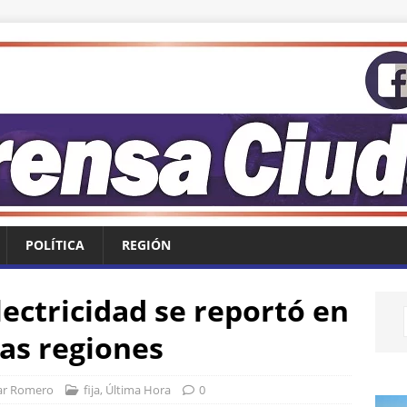
POLÍTICA
REGIÓN
ectricidad se reportó en
ras regiones
ar Romero
fija
,
Última Hora
0