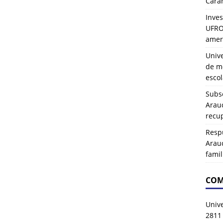
Carah
Inves
UFRO 
amer
Univ
de mo
esco
Subse
Arau
recup
Resp
Arau
famil
COM
Univ
2811