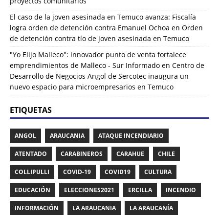
proyectos comunitarios
El caso de la joven asesinada en Temuco avanza: Fiscalía
logra orden de detención contra Emanuel Ochoa
en
Orden
de detención contra tío de joven asesinada en Temuco
"Yo Elijo Malleco": innovador punto de venta fortalece
emprendimientos de Malleco - Sur Informado
en
Centro de
Desarrollo de Negocios Angol de Sercotec inaugura un
nuevo espacio para microempresarios en Temuco
ETIQUETAS
ANGOL
ARAUCANIA
ATAQUE INCENDIARIO
ATENTADO
CARABINEROS
CARAHUE
CHILE
COLLIPULLI
COVID-19
COVID19
CULTURA
EDUCACIÓN
ELECCIONES2021
ERCILLA
INCENDIO
INFORMACIÓN
LA ARAUCANIA
LA ARAUCANÍA