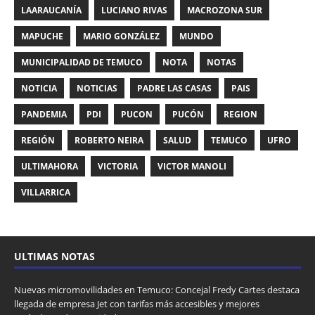
LAARAUCANÍA
LUCIANO RIVAS
MACROZONA SUR
MAPUCHE
MARIO GONZÁLEZ
MUNDO
MUNICIPALIDAD DE TEMUCO
NOTA
NOTAS
NOTICIA
NOTICIAS
PADRE LAS CASAS
PAIS
PANDEMIA
PDI
PUCON
PUCÓN
REGION
REGIÓN
ROBERTO NEIRA
SALUD
TEMUCO
UFRO
ULTIMAHORA
VICTORIA
VICTOR MANOLI
VILLARRICA
ULTIMAS NOTAS
Nuevas micromovilidades en Temuco: Concejal Fredy Cartes destaca
llegada de empresa Jet con tarifas más accesibles y mejores