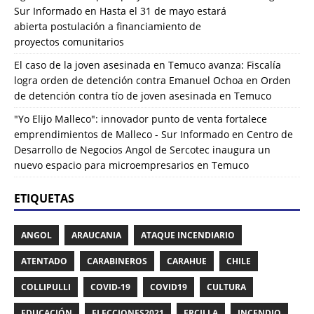
Sur Informado
en
Hasta el 31 de mayo estará
abierta postulación a financiamiento de
proyectos comunitarios
El caso de la joven asesinada en Temuco avanza: Fiscalía
logra orden de detención contra Emanuel Ochoa
en
Orden
de detención contra tío de joven asesinada en Temuco
"Yo Elijo Malleco": innovador punto de venta fortalece
emprendimientos de Malleco - Sur Informado
en
Centro de
Desarrollo de Negocios Angol de Sercotec inaugura un
nuevo espacio para microempresarios en Temuco
ETIQUETAS
ANGOL
ARAUCANIA
ATAQUE INCENDIARIO
ATENTADO
CARABINEROS
CARAHUE
CHILE
COLLIPULLI
COVID-19
COVID19
CULTURA
EDUCACIÓN
ELECCIONES2021
ERCILLA
INCENDIO