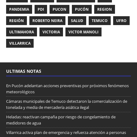
PANDEMIA
PDI
PUCON
PUCÓN
REGION
REGIÓN
ROBERTO NEIRA
SALUD
TEMUCO
UFRO
ULTIMAHORA
VICTORIA
VICTOR MANOLI
VILLARRICA
ULTIMAS NOTAS
En Pucón adelantan acciones preventivas por próximos fenómenos
meteorológicos
Cámaras municipales de Temuco detectaron la comercialización de
tonelada y media de mercadería asiática ilegal
Heladas: reactivan campaña por riesgo de congelamiento de
medidores de agua
Villarrica activa plan de emergencia y refuerza atención a personas