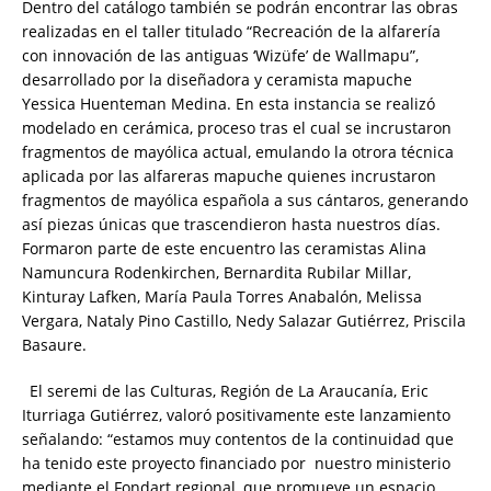
Dentro del catálogo también se podrán encontrar las obras
realizadas en el taller titulado “Recreación de la alfarería
con innovación de las antiguas ‘Wizüfe’ de Wallmapu”,
desarrollado por la diseñadora y ceramista mapuche
Yessica Huenteman Medina. En esta instancia se realizó
modelado en cerámica, proceso tras el cual se incrustaron
fragmentos de mayólica actual, emulando la otrora técnica
aplicada por las alfareras mapuche quienes incrustaron
fragmentos de mayólica española a sus cántaros, generando
así piezas únicas que trascendieron hasta nuestros días.
Formaron parte de este encuentro las ceramistas Alina
Namuncura Rodenkirchen, Bernardita Rubilar Millar,
Kinturay Lafken, María Paula Torres Anabalón, Melissa
Vergara, Nataly Pino Castillo, Nedy Salazar Gutiérrez, Priscila
Basaure.
El seremi de las Culturas, Región de La Araucanía, Eric
Iturriaga Gutiérrez, valoró positivamente este lanzamiento
señalando: “estamos muy contentos de la continuidad que
ha tenido este proyecto financiado por nuestro ministerio
mediante el Fondart regional, que promueve un espacio