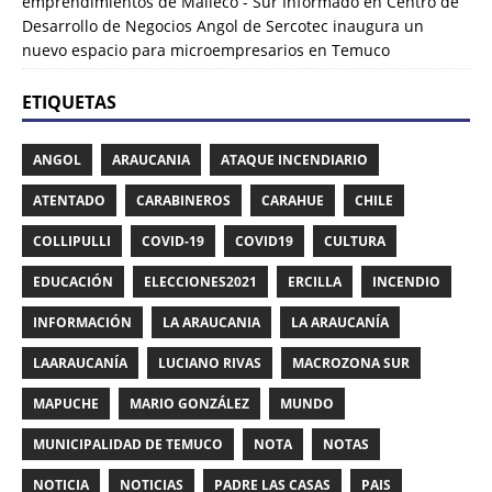
emprendimientos de Malleco - Sur Informado
en
Centro de
Desarrollo de Negocios Angol de Sercotec inaugura un
nuevo espacio para microempresarios en Temuco
ETIQUETAS
ANGOL
ARAUCANIA
ATAQUE INCENDIARIO
ATENTADO
CARABINEROS
CARAHUE
CHILE
COLLIPULLI
COVID-19
COVID19
CULTURA
EDUCACIÓN
ELECCIONES2021
ERCILLA
INCENDIO
INFORMACIÓN
LA ARAUCANIA
LA ARAUCANÍA
LAARAUCANÍA
LUCIANO RIVAS
MACROZONA SUR
MAPUCHE
MARIO GONZÁLEZ
MUNDO
MUNICIPALIDAD DE TEMUCO
NOTA
NOTAS
NOTICIA
NOTICIAS
PADRE LAS CASAS
PAIS