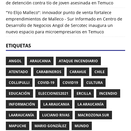
de detención contra tío de joven asesinada en Temuco
"Yo Elijo Malleco": innovador punto de venta fortalece
emprendimientos de Malleco - Sur Informado
en
Centro de
Desarrollo de Negocios Angol de Sercotec inaugura un
nuevo espacio para microempresarios en Temuco
ETIQUETAS
ANGOL
ARAUCANIA
ATAQUE INCENDIARIO
ATENTADO
CARABINEROS
CARAHUE
CHILE
COLLIPULLI
COVID-19
COVID19
CULTURA
EDUCACIÓN
ELECCIONES2021
ERCILLA
INCENDIO
INFORMACIÓN
LA ARAUCANIA
LA ARAUCANÍA
LAARAUCANÍA
LUCIANO RIVAS
MACROZONA SUR
MAPUCHE
MARIO GONZÁLEZ
MUNDO