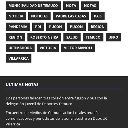
MUNICIPALIDAD DE TEMUCO
NOTA
NOTAS
NOTICIA
NOTICIAS
PADRE LAS CASAS
PAIS
PANDEMIA
PDI
PUCON
PUCÓN
REGION
REGIÓN
ROBERTO NEIRA
SALUD
TEMUCO
UFRO
ULTIMAHORA
VICTORIA
VICTOR MANOLI
VILLARRICA
ULTIMAS NOTAS
Dos personas fallecen tras colisión entre furgón y bus con la
delegación juvenil de Deportes Temuco
Encuentro de Medios de Comunicación Locales reunió a
comunicadores y periodistas de la zona lacustre en Duoc UC
Villarrica