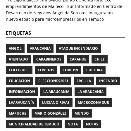
emprendimientos de Malleco - Sur Informado
en
Centro de
Desarrollo de Negocios Angol de Sercotec inaugura un
nuevo espacio para microempresarios en Temuco
ETIQUETAS
ANGOL
ARAUCANIA
ATAQUE INCENDIARIO
ATENTADO
CARABINEROS
CARAHUE
CHILE
COLLIPULLI
COVID-19
COVID19
CULTURA
EDUCACIÓN
ELECCIONES2021
ERCILLA
INCENDIO
INFORMACIÓN
LA ARAUCANIA
LA ARAUCANÍA
LAARAUCANÍA
LUCIANO RIVAS
MACROZONA SUR
MAPUCHE
MARIO GONZÁLEZ
MUNDO
MUNICIPALIDAD DE TEMUCO
NOTA
NOTAS