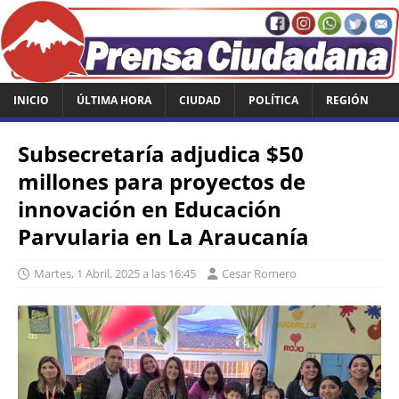
INICIO
ÚLTIMA HORA
CIUDAD
POLÍTICA
REGIÓN
Subsecretaría adjudica $50
millones para proyectos de
innovación en Educación
Parvularia en La Araucanía
Martes, 1 Abril, 2025 a las 16:45
Cesar Romero