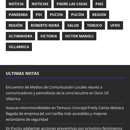
NOTICIA
NOTICIAS
PADRE LAS CASAS
PAIS
PANDEMIA
PDI
PUCON
PUCÓN
REGION
REGIÓN
ROBERTO NEIRA
SALUD
TEMUCO
UFRO
ULTIMAHORA
VICTORIA
VICTOR MANOLI
VILLARRICA
ULTIMAS NOTAS
Encuentro de Medios de Comunicación Locales reunió a
comunicadores y periodistas de la zona lacustre en Duoc UC
Villarrica
Nuevas micromovilidades en Temuco: Concejal Fredy Cartes destaca
llegada de empresa Jet con tarifas más accesibles y mejores
estándares de seguridad
En Pucón adelantan acciones preventivas por próximos fenómenos