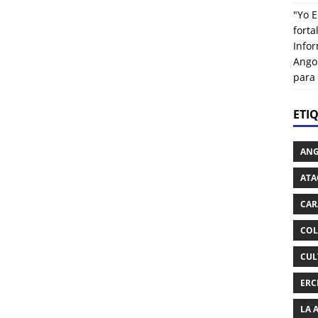
"Yo E
fort
Info
Ango
para
ETI
AN
ATA
CAR
COL
CUL
ERC
LA 