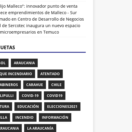
lijo Malleco": innovador punto de venta
alece emprendimientos de Malleco - Sur
rmado
en
Centro de Desarrollo de Negocios
l de Sercotec inaugura un nuevo espacio
 microempresarios en Temuco
QUETAS
GOL
ARAUCANIA
QUE INCENDIARIO
ATENTADO
ABINEROS
CARAHUE
CHILE
LIPULLI
COVID-19
COVID19
TURA
EDUCACIÓN
ELECCIONES2021
ILLA
INCENDIO
INFORMACIÓN
ARAUCANIA
LA ARAUCANÍA