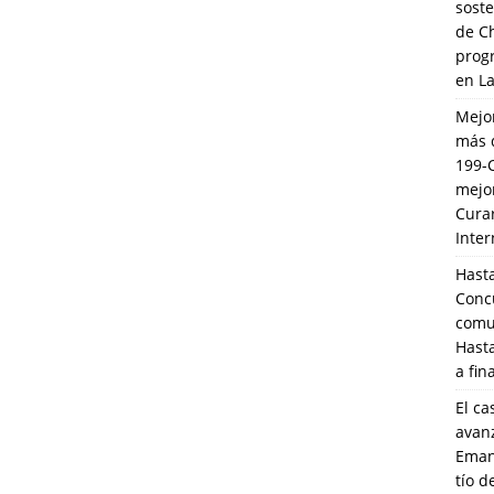
soste
de C
prog
en L
Mejo
más 
199-
mejo
Cura
Inte
Hasta
Conc
comun
Hasta
a fin
El ca
avanz
Eman
tío 