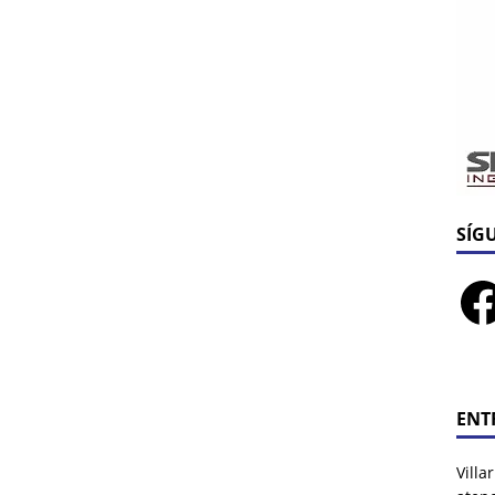
SÍG
ENT
Villa