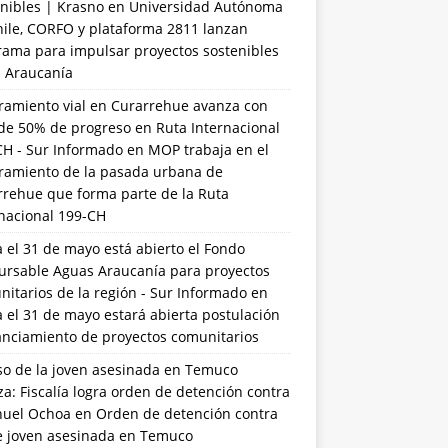
nibles | Krasno
en
Universidad Autónoma
hile, CORFO y plataforma 2811 lanzan
rama para impulsar proyectos sostenibles
a Araucanía
ramiento vial en Curarrehue avanza con
de 50% de progreso en Ruta Internacional
CH - Sur Informado
en
MOP trabaja en el
ramiento de la pasada urbana de
rrehue que forma parte de la Ruta
rnacional 199-CH
 el 31 de mayo está abierto el Fondo
ursable Aguas Araucanía para proyectos
itarios de la región - Sur Informado
en
 el 31 de mayo estará abierta postulación
anciamiento de proyectos comunitarios
so de la joven asesinada en Temuco
a: Fiscalía logra orden de detención contra
uel Ochoa
en
Orden de detención contra
de joven asesinada en Temuco