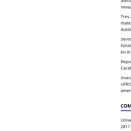
atenc
neva
Tres 
mater
Autó
Serem
Fond
en e
Repor
Carah
Inves
UFRO 
amer
COM
Univ
2811