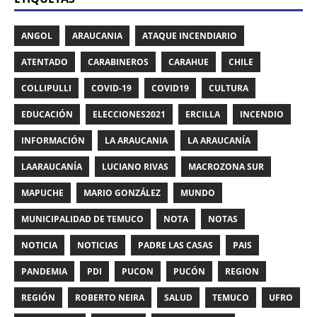
ANGOL
ARAUCANIA
ATAQUE INCENDIARIO
ATENTADO
CARABINEROS
CARAHUE
CHILE
COLLIPULLI
COVID-19
COVID19
CULTURA
EDUCACIÓN
ELECCIONES2021
ERCILLA
INCENDIO
INFORMACIÓN
LA ARAUCANIA
LA ARAUCANÍA
LAARAUCANÍA
LUCIANO RIVAS
MACROZONA SUR
MAPUCHE
MARIO GONZÁLEZ
MUNDO
MUNICIPALIDAD DE TEMUCO
NOTA
NOTAS
NOTICIA
NOTICIAS
PADRE LAS CASAS
PAIS
PANDEMIA
PDI
PUCON
PUCÓN
REGION
REGIÓN
ROBERTO NEIRA
SALUD
TEMUCO
UFRO