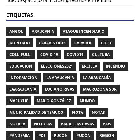
nuevo espacio para microempresarios en Temuco
ETIQUETAS
ANGOL
ARAUCANIA
ATAQUE INCENDIARIO
ATENTADO
CARABINEROS
CARAHUE
CHILE
COLLIPULLI
COVID-19
COVID19
CULTURA
EDUCACIÓN
ELECCIONES2021
ERCILLA
INCENDIO
INFORMACIÓN
LA ARAUCANIA
LA ARAUCANÍA
LAARAUCANÍA
LUCIANO RIVAS
MACROZONA SUR
MAPUCHE
MARIO GONZÁLEZ
MUNDO
MUNICIPALIDAD DE TEMUCO
NOTA
NOTAS
NOTICIA
NOTICIAS
PADRE LAS CASAS
PAIS
PANDEMIA
PDI
PUCON
PUCÓN
REGION