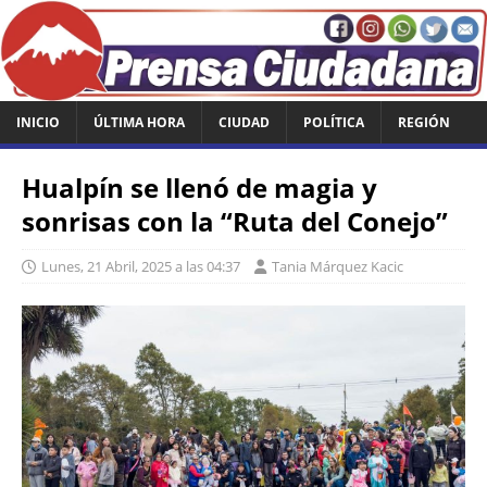
INICIO
ÚLTIMA HORA
CIUDAD
POLÍTICA
REGIÓN
Hualpín se llenó de magia y
sonrisas con la “Ruta del Conejo”
Lunes, 21 Abril, 2025 a las 04:37
Tania Márquez Kacic