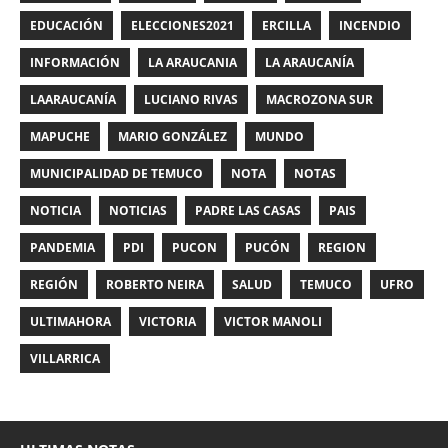
EDUCACIÓN
ELECCIONES2021
ERCILLA
INCENDIO
INFORMACIÓN
LA ARAUCANIA
LA ARAUCANÍA
LAARAUCANÍA
LUCIANO RIVAS
MACROZONA SUR
MAPUCHE
MARIO GONZÁLEZ
MUNDO
MUNICIPALIDAD DE TEMUCO
NOTA
NOTAS
NOTICIA
NOTICIAS
PADRE LAS CASAS
PAIS
PANDEMIA
PDI
PUCON
PUCÓN
REGION
REGIÓN
ROBERTO NEIRA
SALUD
TEMUCO
UFRO
ULTIMAHORA
VICTORIA
VICTOR MANOLI
VILLARRICA