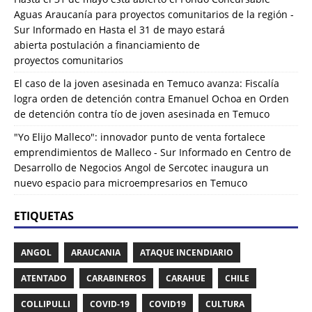
Aguas Araucanía para proyectos comunitarios de la región -
Sur Informado
en
Hasta el 31 de mayo estará
abierta postulación a financiamiento de
proyectos comunitarios
El caso de la joven asesinada en Temuco avanza: Fiscalía
logra orden de detención contra Emanuel Ochoa
en
Orden
de detención contra tío de joven asesinada en Temuco
"Yo Elijo Malleco": innovador punto de venta fortalece
emprendimientos de Malleco - Sur Informado
en
Centro de
Desarrollo de Negocios Angol de Sercotec inaugura un
nuevo espacio para microempresarios en Temuco
ETIQUETAS
ANGOL
ARAUCANIA
ATAQUE INCENDIARIO
ATENTADO
CARABINEROS
CARAHUE
CHILE
COLLIPULLI
COVID-19
COVID19
CULTURA