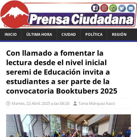
INICIO
ÚLTIMA HORA
CIUDAD
POLÍTICA
REGIÓN
Con llamado a fomentar la
lectura desde el nivel inicial
seremi de Educación invita a
estudiantes a ser parte de la
convocatoria Booktubers 2025
Martes, 22 Abril, 2025 a las 06:20
Tania Márquez Kacic