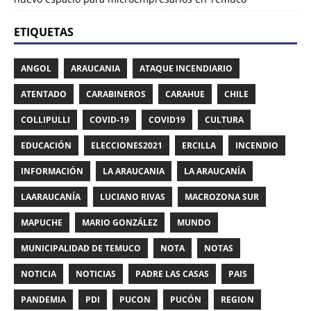
ETIQUETAS
ANGOL
ARAUCANIA
ATAQUE INCENDIARIO
ATENTADO
CARABINEROS
CARAHUE
CHILE
COLLIPULLI
COVID-19
COVID19
CULTURA
EDUCACIÓN
ELECCIONES2021
ERCILLA
INCENDIO
INFORMACIÓN
LA ARAUCANIA
LA ARAUCANÍA
LAARAUCANÍA
LUCIANO RIVAS
MACROZONA SUR
MAPUCHE
MARIO GONZÁLEZ
MUNDO
MUNICIPALIDAD DE TEMUCO
NOTA
NOTAS
NOTICIA
NOTICIAS
PADRE LAS CASAS
PAIS
PANDEMIA
PDI
PUCON
PUCÓN
REGION