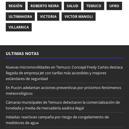
REGIÓN
ROBERTO NEIRA
SALUD
TEMUCO
UFRO
ULTIMAHORA
VICTORIA
VICTOR MANOLI
VILLARRICA
ULTIMAS NOTAS
Nuevas micromovilidades en Temuco: Concejal Fredy Cartes destaca
llegada de empresa Jet con tarifas más accesibles y mejores
estándares de seguridad
En Pucón adelantan acciones preventivas por próximos fenómenos
meteorológicos
Cámaras municipales de Temuco detectaron la comercialización de
tonelada y media de mercadería asiática ilegal
Heladas: reactivan campaña por riesgo de congelamiento de
medidores de agua