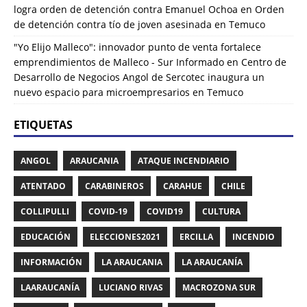
logra orden de detención contra Emanuel Ochoa
en
Orden
de detención contra tío de joven asesinada en Temuco
"Yo Elijo Malleco": innovador punto de venta fortalece
emprendimientos de Malleco - Sur Informado
en
Centro de
Desarrollo de Negocios Angol de Sercotec inaugura un
nuevo espacio para microempresarios en Temuco
ETIQUETAS
ANGOL
ARAUCANIA
ATAQUE INCENDIARIO
ATENTADO
CARABINEROS
CARAHUE
CHILE
COLLIPULLI
COVID-19
COVID19
CULTURA
EDUCACIÓN
ELECCIONES2021
ERCILLA
INCENDIO
INFORMACIÓN
LA ARAUCANIA
LA ARAUCANÍA
LAARAUCANÍA
LUCIANO RIVAS
MACROZONA SUR