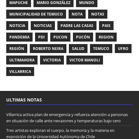
MAPUCHE
MARIO GONZÁLEZ
MUNDO
MUNICIPALIDAD DE TEMUCO
NOTA
NOTAS
NOTICIA
NOTICIAS
PADRE LAS CASAS
PAIS
PANDEMIA
PDI
PUCON
PUCÓN
REGION
REGIÓN
ROBERTO NEIRA
SALUD
TEMUCO
UFRO
ULTIMAHORA
VICTORIA
VICTOR MANOLI
VILLARRICA
ULTIMAS NOTAS
Villarrica activa plan de emergencia y refuerza atención a personas
en situación de calle ante nevazones y temperaturas bajo cero
Tres artistas exploran el cuerpo, la memoria y la materia en
exposición de la Universidad Autónoma de Chile