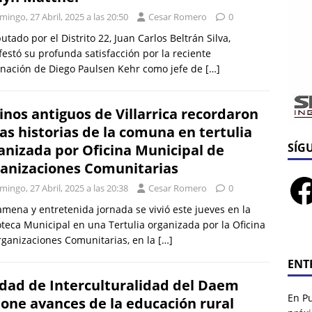
ingo, 27 Abril, 2025 a las 20:50
Cesar Romero
0
putado por el Distrito 22, Juan Carlos Beltrán Silva,
estó su profunda satisfacción por la reciente
nación de Diego Paulsen Kehr como jefe de
[…]
inos antiguos de Villarrica recordaron
jas historias de la comuna en tertulia
SÍG
anizada por Oficina Municipal de
anizaciones Comunitarias
ingo, 27 Abril, 2025 a las 20:38
Cesar Romero
0
mena y entretenida jornada se vivió este jueves en la
oteca Municipal en una Tertulia organizada por la Oficina
ganizaciones Comunitarias, en la
[…]
ENT
dad de Interculturalidad del Daem
En P
one avances de la educación rural