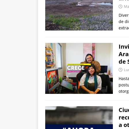
Mar
Dive
de di
extra
Inv
Ara
de 
Lun
Hasta
postu
otorg
Ciu
rec
a o