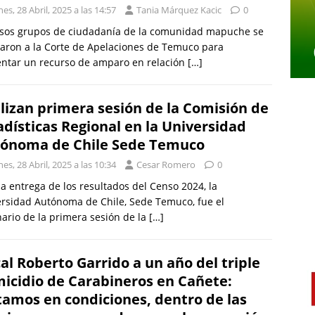
es, 28 Abril, 2025 a las 14:57
Tania Márquez Kacic
0
rsos grupos de ciudadanía de la comunidad mapuche se
aron a la Corte de Apelaciones de Temuco para
entar un recurso de amparo en relación
[…]
lizan primera sesión de la Comisión de
adísticas Regional en la Universidad
ónoma de Chile Sede Temuco
es, 28 Abril, 2025 a las 10:34
Cesar Romero
0
la entrega de los resultados del Censo 2024, la
rsidad Autónoma de Chile, Sede Temuco, fue el
ario de la primera sesión de la
[…]
cal Roberto Garrido a un año del triple
icidio de Carabineros en Cañete:
tamos en condiciones, dentro de las