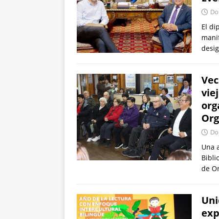
Dom
El di
manif
desig
Vec
vie
org
Org
Dom
Una a
Bibli
de Or
Uni
exp