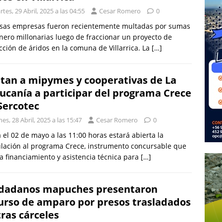
tes, 29 Abril, 2025 a las 04:55
Cesar Romero
0
rsas empresas fueron recientemente multadas por sumas
nero millonarias luego de fraccionar un proyecto de
cción de áridos en la comuna de Villarrica. La
[…]
itan a mipymes y cooperativas de La
ucanía a participar del programa Crece
Sercotec
es, 28 Abril, 2025 a las 15:47
Cesar Romero
0
 el 02 de mayo a las 11:00 horas estará abierta la
lación al programa Crece, instrumento concursable que
a financiamiento y asistencia técnica para
[…]
dadanos mapuches presentaron
urso de amparo por presos trasladados
tras cárceles