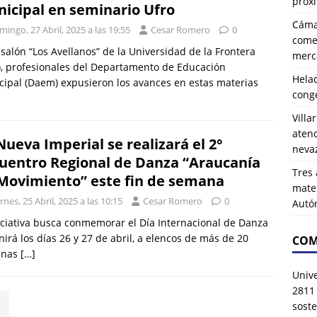
próx
icipal en seminario Ufro
Cáma
ingo, 27 Abril, 2025 a las 19:55
Cesar Romero
0
comer
 salón “Los Avellanos” de la Universidad de la Frontera
merca
), profesionales del Departamento de Educación
Hela
ipal (Daem) expusieron los avances en estas materias
cong
Villa
atenc
Nueva Imperial se realizará el 2°
neva
uentro Regional de Danza “Araucanía
Tres 
Movimiento” este fin de semana
mater
rnes, 25 Abril, 2025 a las 10:15
Cesar Romero
0
Autó
iciativa busca conmemorar el Día Internacional de Danza
nirá los días 26 y 27 de abril, a elencos de más de 20
COM
unas
[…]
Univ
2811
soste