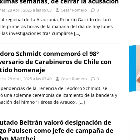
ximas semanas, de cerrar la acusación
es, 28 Abril, 2025 a las 09:03
Cesar Romero
0
scal regional de La Araucanía, Roberto Garrido declaró
te primeras horas de la mañana del día de hoy lunes
 las investigaciones tras cumplirse
[…]
doro Schmidt conmemoró el 98°
versario de Carabineros de Chile con
tido homenaje
es, 28 Abril, 2025 a las 07:49
Cesar Romero
0
pendencias de la Tenencia de Teodoro Schmidt, se
zó una solemne ceremonia de izamiento de la bandera y
ación del himno “Héroes de Arauco”,
[…]
utado Beltrán valoró designación de
go Paulsen como jefe de campaña de
lyn Matthei