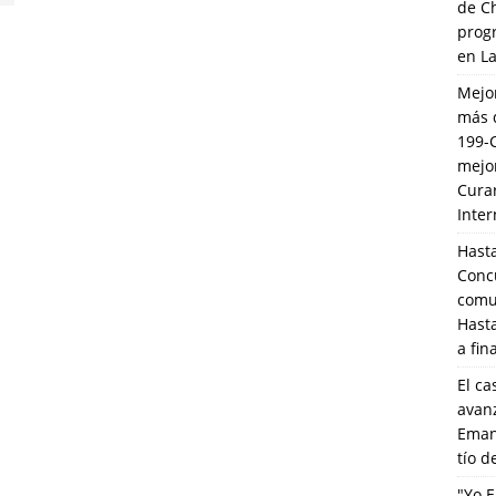
de C
prog
en L
Mejo
más 
199-
mejo
Cura
Inte
Hasta
Conc
comun
Hasta
a fin
El ca
avanz
Eman
tío 
"Yo E