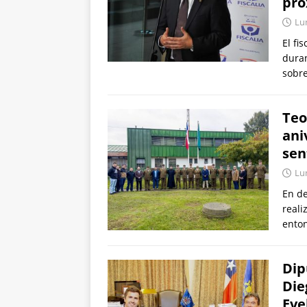
pró
Lun
El fi
duran
sobre
Teo
ani
sen
Lun
En de
reali
enton
Dip
Die
Eve