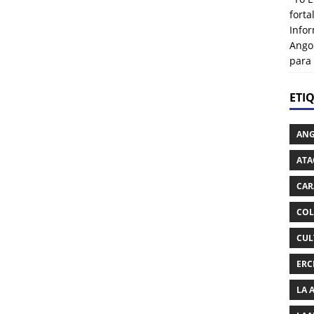
fort
Info
Ango
para
ETI
AN
ATA
CAR
COL
CUL
ERC
LA 