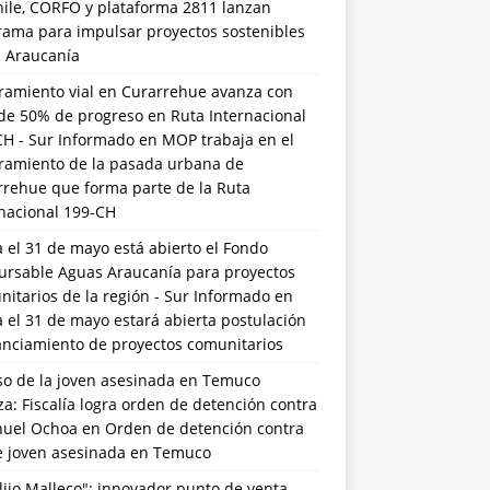
hile, CORFO y plataforma 2811 lanzan
rama para impulsar proyectos sostenibles
a Araucanía
ramiento vial en Curarrehue avanza con
de 50% de progreso en Ruta Internacional
CH - Sur Informado
en
MOP trabaja en el
ramiento de la pasada urbana de
rrehue que forma parte de la Ruta
rnacional 199-CH
 el 31 de mayo está abierto el Fondo
ursable Aguas Araucanía para proyectos
itarios de la región - Sur Informado
en
 el 31 de mayo estará abierta postulación
anciamiento de proyectos comunitarios
so de la joven asesinada en Temuco
a: Fiscalía logra orden de detención contra
uel Ochoa
en
Orden de detención contra
de joven asesinada en Temuco
lijo Malleco": innovador punto de venta