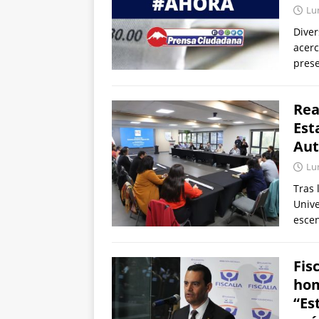
Lun
Dive
acerc
pres
Rea
Est
Aut
Lun
Tras 
Unive
escen
Fis
hom
“Es