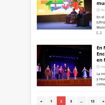
mun
Dom
En el
(Ufro
Munic
[…]
En 
Enc
en 
Vie
La in
y reu
com
«
1
2
3
…
12
»