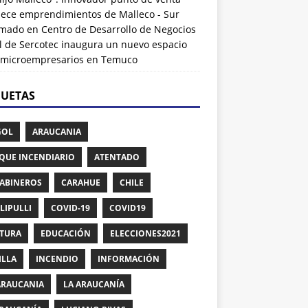
alece emprendimientos de Malleco - Sur
rmado
en
Centro de Desarrollo de Negocios
l de Sercotec inaugura un nuevo espacio
 microempresarios en Temuco
QUETAS
GOL
ARAUCANIA
QUE INCENDIARIO
ATENTADO
ABINEROS
CARAHUE
CHILE
LIPULLI
COVID-19
COVID19
TURA
EDUCACIÓN
ELECCIONES2021
ILLA
INCENDIO
INFORMACIÓN
ARAUCANIA
LA ARAUCANÍA