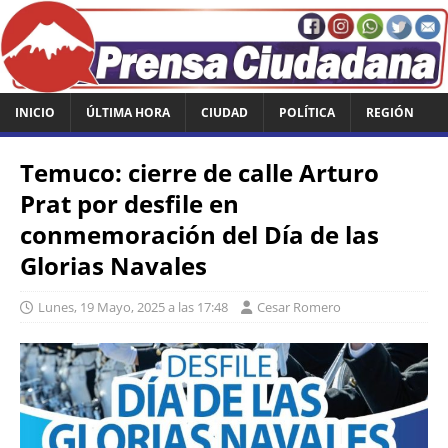
INICIO
ÚLTIMA HORA
CIUDAD
POLÍTICA
REGIÓN
‎Temuco: cierre de calle Arturo
Prat por desfile en
conmemoración del Día de las
Glorias Navales‎
Lunes, 19 Mayo, 2025 a las 17:48
Cesar Romero