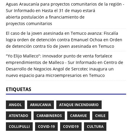
Aguas Araucanía para proyectos comunitarios de la región -
Sur Informado
en
Hasta el 31 de mayo estará
abierta postulación a financiamiento de
proyectos comunitarios
El caso de la joven asesinada en Temuco avanza: Fiscalía
logra orden de detención contra Emanuel Ochoa
en
Orden
de detención contra tío de joven asesinada en Temuco
"Yo Elijo Malleco": innovador punto de venta fortalece
emprendimientos de Malleco - Sur Informado
en
Centro de
Desarrollo de Negocios Angol de Sercotec inaugura un
nuevo espacio para microempresarios en Temuco
ETIQUETAS
ANGOL
ARAUCANIA
ATAQUE INCENDIARIO
ATENTADO
CARABINEROS
CARAHUE
CHILE
COLLIPULLI
COVID-19
COVID19
CULTURA