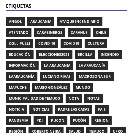
ETIQUETAS
ANGOL
ARAUCANIA
ATAQUE INCENDIARIO
ATENTADO
CARABINEROS
CARAHUE
CHILE
COLLIPULLI
COVID-19
COVID19
CULTURA
EDUCACIÓN
ELECCIONES2021
ERCILLA
INCENDIO
INFORMACIÓN
LA ARAUCANIA
LA ARAUCANÍA
LAARAUCANÍA
LUCIANO RIVAS
MACROZONA SUR
MAPUCHE
MARIO GONZÁLEZ
MUNDO
MUNICIPALIDAD DE TEMUCO
NOTA
NOTAS
NOTICIA
NOTICIAS
PADRE LAS CASAS
PAIS
PANDEMIA
PDI
PUCON
PUCÓN
REGION
REGIÓN
ROBERTO NEIRA
SALUD
TEMUCO
UFRO