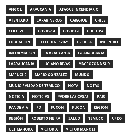
ANGOL
ARAUCANIA
ATAQUE INCENDIARIO
ATENTADO
CARABINEROS
CARAHUE
CHILE
COLLIPULLI
COVID-19
COVID19
CULTURA
EDUCACIÓN
ELECCIONES2021
ERCILLA
INCENDIO
INFORMACIÓN
LA ARAUCANIA
LA ARAUCANÍA
LAARAUCANÍA
LUCIANO RIVAS
MACROZONA SUR
MAPUCHE
MARIO GONZÁLEZ
MUNDO
MUNICIPALIDAD DE TEMUCO
NOTA
NOTAS
NOTICIA
NOTICIAS
PADRE LAS CASAS
PAIS
PANDEMIA
PDI
PUCON
PUCÓN
REGION
REGIÓN
ROBERTO NEIRA
SALUD
TEMUCO
UFRO
ULTIMAHORA
VICTORIA
VICTOR MANOLI