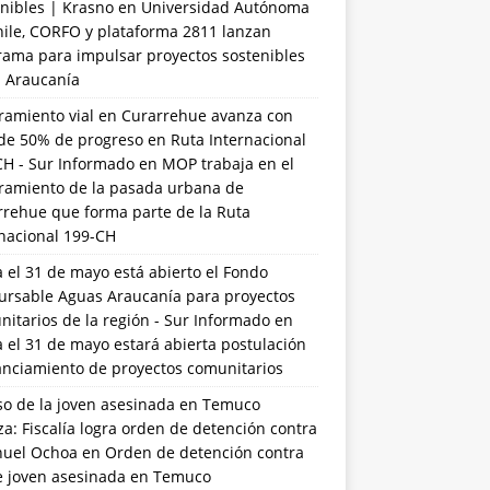
nibles | Krasno
en
Universidad Autónoma
hile, CORFO y plataforma 2811 lanzan
rama para impulsar proyectos sostenibles
a Araucanía
ramiento vial en Curarrehue avanza con
de 50% de progreso en Ruta Internacional
CH - Sur Informado
en
MOP trabaja en el
ramiento de la pasada urbana de
rrehue que forma parte de la Ruta
rnacional 199-CH
 el 31 de mayo está abierto el Fondo
ursable Aguas Araucanía para proyectos
itarios de la región - Sur Informado
en
 el 31 de mayo estará abierta postulación
anciamiento de proyectos comunitarios
so de la joven asesinada en Temuco
a: Fiscalía logra orden de detención contra
uel Ochoa
en
Orden de detención contra
de joven asesinada en Temuco