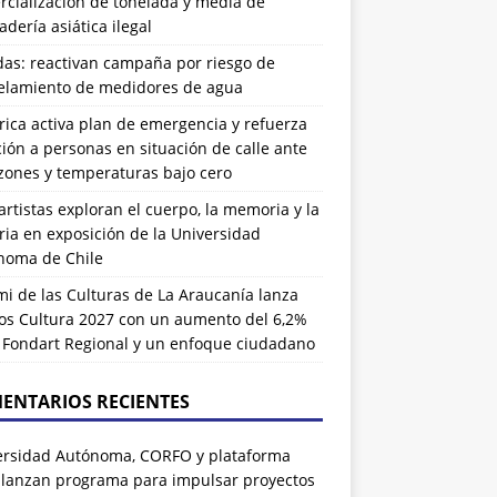
cialización de tonelada y media de
dería asiática ilegal
das: reactivan campaña por riesgo de
elamiento de medidores de agua
rrica activa plan de emergencia y refuerza
ión a personas en situación de calle ante
zones y temperaturas bajo cero
artistas exploran el cuerpo, la memoria y la
ia en exposición de la Universidad
noma de Chile
i de las Culturas de La Araucanía lanza
os Cultura 2027 con un aumento del 6,2%
l Fondart Regional y un enfoque ciudadano
ENTARIOS RECIENTES
ersidad Autónoma, CORFO y plataforma
 lanzan programa para impulsar proyectos