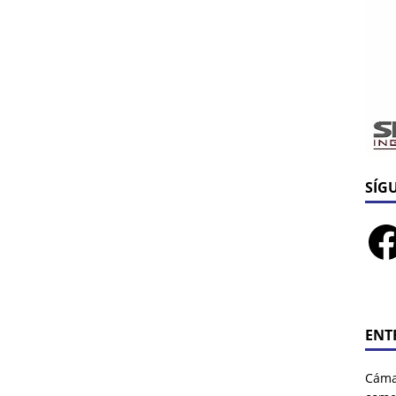
SÍG
ENT
Cáma