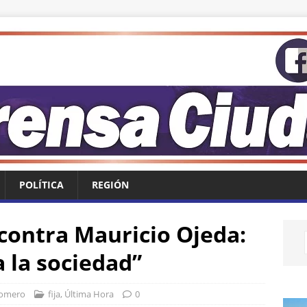
POLÍTICA
REGIÓN
contra Mauricio Ojeda:
a la sociedad”
Romero
fija
,
Última Hora
0