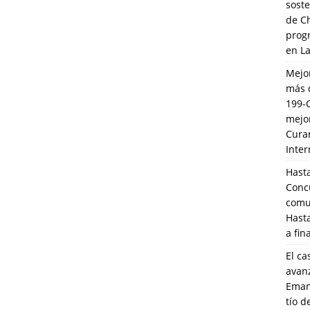
soste
de C
prog
en L
Mejo
más 
199-
mejo
Cura
Inte
Hasta
Conc
comun
Hasta
a fin
El ca
avanz
Eman
tío 