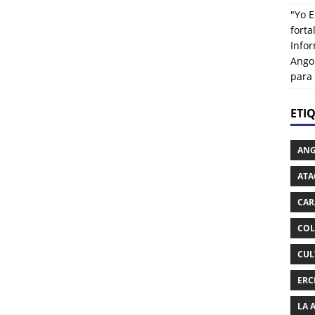
"Yo E
fort
Info
Ango
para
ETI
AN
ATA
CAR
COL
CUL
ERC
LA 