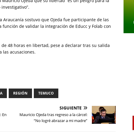
 Mauricio Ojeda que su libertad “es un peligro para la
investigativo”.
La Araucanía sostuvo que Ojeda fue participante de las
a función de validar la integración de Educc y Folab con
e 48 horas en libertad, pese a declarar tras su salida
a las acusaciones.
IA
REGIÓN
TEMUCO
SIGUIENTE
: En
Mauricio Ojeda tras regreso a la cárcel:
d
“No logré abrazar a mi madre”