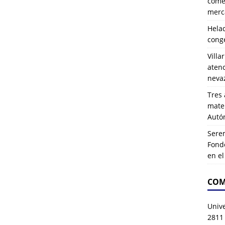
comer
merca
Hela
cong
Villa
atenc
neva
Tres 
mater
Autó
Serem
Fond
en e
COM
Univ
2811