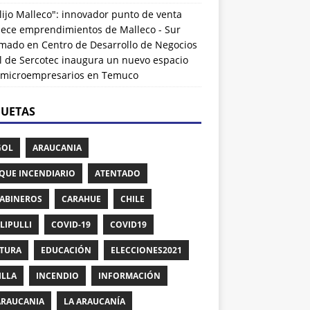
lijo Malleco": innovador punto de venta
alece emprendimientos de Malleco - Sur
rmado
en
Centro de Desarrollo de Negocios
l de Sercotec inaugura un nuevo espacio
 microempresarios en Temuco
QUETAS
GOL
ARAUCANIA
QUE INCENDIARIO
ATENTADO
ABINEROS
CARAHUE
CHILE
LIPULLI
COVID-19
COVID19
TURA
EDUCACIÓN
ELECCIONES2021
ILLA
INCENDIO
INFORMACIÓN
ARAUCANIA
LA ARAUCANÍA