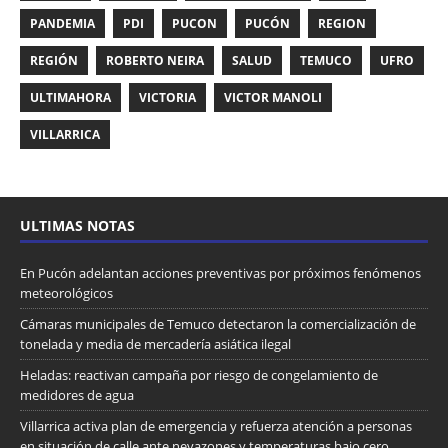
PANDEMIA
PDI
PUCON
PUCÓN
REGION
REGIÓN
ROBERTO NEIRA
SALUD
TEMUCO
UFRO
ULTIMAHORA
VICTORIA
VICTOR MANOLI
VILLARRICA
ULTIMAS NOTAS
En Pucón adelantan acciones preventivas por próximos fenómenos
meteorológicos
Cámaras municipales de Temuco detectaron la comercialización de
tonelada y media de mercadería asiática ilegal
Heladas: reactivan campaña por riesgo de congelamiento de
medidores de agua
Villarrica activa plan de emergencia y refuerza atención a personas
en situación de calle ante nevazones y temperaturas bajo cero