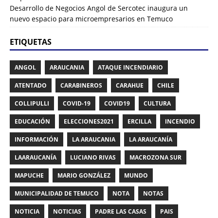
Desarrollo de Negocios Angol de Sercotec inaugura un
nuevo espacio para microempresarios en Temuco
ETIQUETAS
ANGOL
ARAUCANIA
ATAQUE INCENDIARIO
ATENTADO
CARABINEROS
CARAHUE
CHILE
COLLIPULLI
COVID-19
COVID19
CULTURA
EDUCACIÓN
ELECCIONES2021
ERCILLA
INCENDIO
INFORMACIÓN
LA ARAUCANIA
LA ARAUCANÍA
LAARAUCANÍA
LUCIANO RIVAS
MACROZONA SUR
MAPUCHE
MARIO GONZÁLEZ
MUNDO
MUNICIPALIDAD DE TEMUCO
NOTA
NOTAS
NOTICIA
NOTICIAS
PADRE LAS CASAS
PAIS