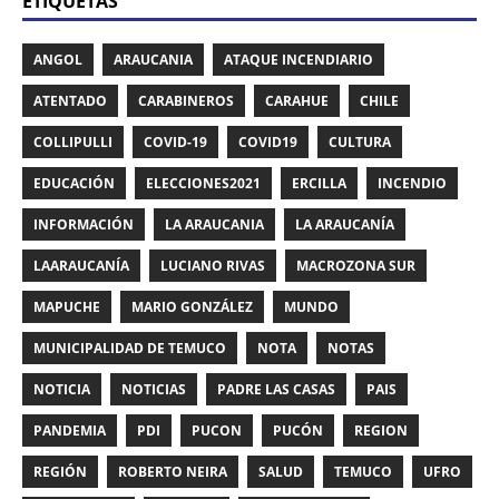
ETIQUETAS
ANGOL
ARAUCANIA
ATAQUE INCENDIARIO
ATENTADO
CARABINEROS
CARAHUE
CHILE
COLLIPULLI
COVID-19
COVID19
CULTURA
EDUCACIÓN
ELECCIONES2021
ERCILLA
INCENDIO
INFORMACIÓN
LA ARAUCANIA
LA ARAUCANÍA
LAARAUCANÍA
LUCIANO RIVAS
MACROZONA SUR
MAPUCHE
MARIO GONZÁLEZ
MUNDO
MUNICIPALIDAD DE TEMUCO
NOTA
NOTAS
NOTICIA
NOTICIAS
PADRE LAS CASAS
PAIS
PANDEMIA
PDI
PUCON
PUCÓN
REGION
REGIÓN
ROBERTO NEIRA
SALUD
TEMUCO
UFRO